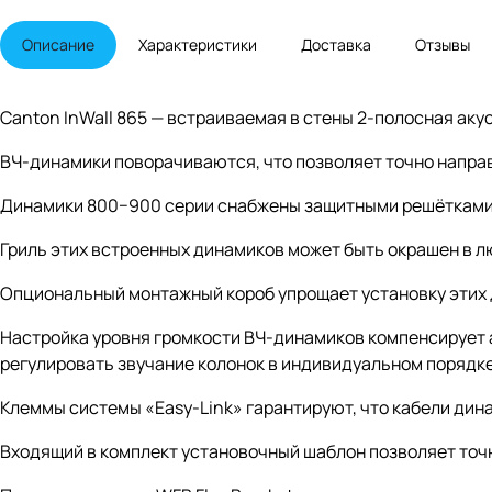
Описание
Характеристики
Доставка
Отзывы
Canton InWall 865 — встраиваемая в стены 2-полосная ак
ВЧ-динамики поворачиваются, что позволяет точно направ
Динамики 800−900 серии снабжены защитными решётками
Гриль этих встроенных динамиков может быть окрашен в лю
Опциональный монтажный короб упрощает установку этих 
Настройка уровня громкости ВЧ-динамиков компенсирует а
регулировать звучание колонок в индивидуальном порядке
Клеммы системы «Easy-Link» гарантируют, что кабели дин
Входящий в комплект установочный шаблон позволяет точн