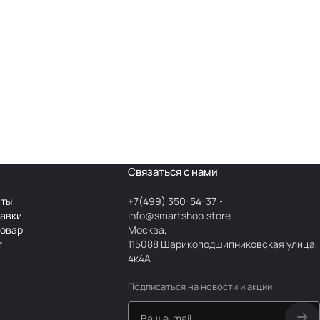
Связаться с нами
аты
+7(499) 350-54-37
тавки
info@smartshop.store
товар
Москва,
т
115088 Шарикоподшипниковская улица,
4к4А
Подписаться
на новости и акции