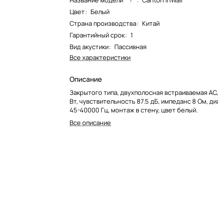
Название модели*
:
Canton InWall
Цвет
:
Белый
Страна производства
:
Китай
Гарантийный срок
:
1
Вид акустики
:
Пассивная
Все характеристики
Описание
Закрытого типа, двухполосная встраиваемая АС
Вт, чувствительность 87.5 дБ, импеданс 8 Ом, д
45-40000 Гц, монтаж в стену, цвет белый.
Все описание