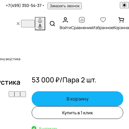
+7(499) 350-54-37
Заказать звонок
Войти
Сравнение
Избранное
Корзина
ену акустика
53 000 ₽/
Пара 2 шт.
устика
В корзину
Купить в 1 клик
В наличии