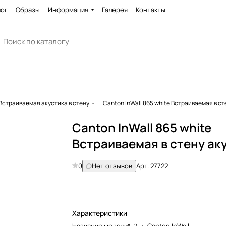
лог
Образы
Информация
Галерея
Контакты
Встраиваемая акустика в стену
Canton InWall 865 white Встраиваемая в ст
Canton InWall 865 white
Встраиваемая в стену ак
0
Нет отзывов
Арт.
27722
Характеристики
?