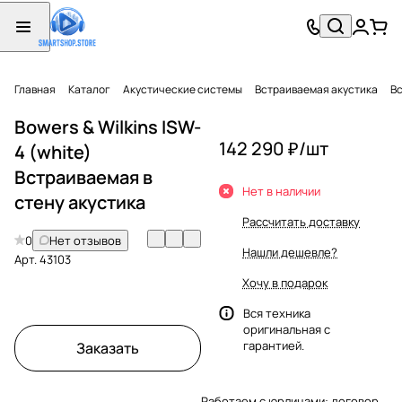
Главная
Каталог
Акустические системы
Встраиваемая акустика
Вс
Bowers & Wilkins ISW-
142 290 ₽/
шт
4 (white)
Встраиваемая в
Нет в наличии
стену акустика
Рассчитать доставку
0
Нет отзывов
Нашли дешевле?
Арт.
43103
Хочу в подарок
Вся техника
оригинальная с
гарантией.
Заказать
Работаем с юрлицами: договор,