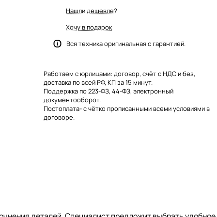
Нашли дешевле?
Хочу в подарок
Вся техника оригинальная с гарантией.
Работаем с юрлицами: договор, счёт с НДС и без,
доставка по всей РФ, КП за 15 минут.
Поддержка по 223-ФЗ, 44-ФЗ, электронный
документооборот.
Постоплата- с чётко прописанными всеми условиями в
договоре.
 уточнения деталей. Специалист предложит выбрать удобное