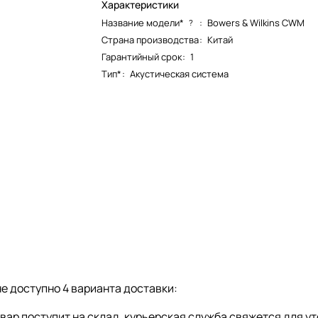
Характеристики
Название модели*
:
Bowers & Wilkins CWM
?
Страна производства
:
Китай
Гарантийный срок
:
1
Тип*
:
Акустическая система
е доступно 4 варианта доставки:
товар поступит на склад, курьерская служба свяжется для