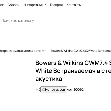
лог
Образы
Информация
Галерея
Контакты
Встраиваемая акустика в стену
Bowers & Wilkins CWM7.4 S2 White Встраив
Bowers & Wilkins CWM7.4 
White Встраиваемая в ст
акустика
0
Нет отзывов
Арт.
90092