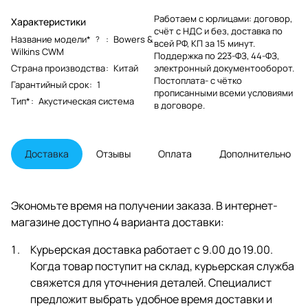
Работаем с юрлицами: договор,
Характеристики
счёт с НДС и без, доставка по
Название модели*
:
Bowers &
?
всей РФ, КП за 15 минут.
Wilkins CWM
Поддержка по 223-ФЗ, 44-ФЗ,
Страна производства
:
Китай
электронный документооборот.
Постоплата- с чётко
Гарантийный срок
:
1
прописанными всеми условиями
Тип*
:
Акустическая система
в договоре.
Доставка
Отзывы
Оплата
Дополнительно
Экономьте время на получении заказа. В интернет-
магазине доступно 4 варианта доставки:
Курьерская доставка работает с 9.00 до 19.00.
Когда товар поступит на склад, курьерская служба
свяжется для уточнения деталей. Специалист
предложит выбрать удобное время доставки и