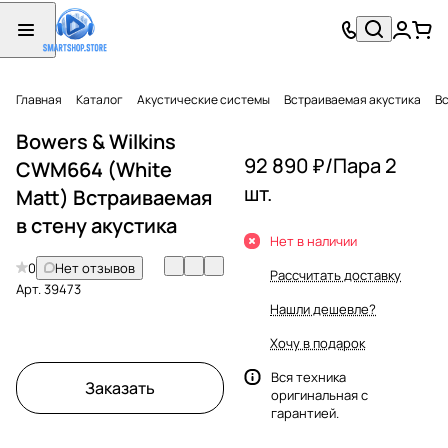
Главная
Каталог
Акустические системы
Встраиваемая акустика
Вс
Bowers & Wilkins
92 890 ₽/
Пара 2
CWM664 (White
шт.
Matt) Встраиваемая
в стену акустика
Нет в наличии
0
Нет отзывов
Рассчитать доставку
Арт.
39473
Нашли дешевле?
Хочу в подарок
Вся техника
Заказать
оригинальная с
гарантией.