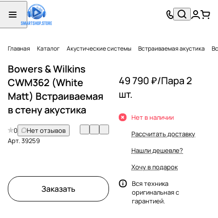
Главная
Каталог
Акустические системы
Встраиваемая акустика
Вс
Bowers & Wilkins
49 790 ₽/
Пара 2
CWM362 (White
шт.
Matt) Встраиваемая
в стену акустика
Нет в наличии
0
Нет отзывов
Рассчитать доставку
Арт.
39259
Нашли дешевле?
Хочу в подарок
Вся техника
Заказать
оригинальная с
гарантией.