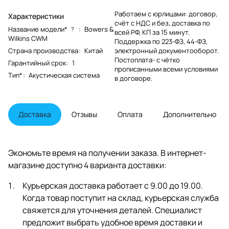
Работаем с юрлицами: договор,
Характеристики
счёт с НДС и без, доставка по
Название модели*
:
Bowers &
?
всей РФ, КП за 15 минут.
Wilkins CWM
Поддержка по 223-ФЗ, 44-ФЗ,
Страна производства
:
Китай
электронный документооборот.
Постоплата- с чётко
Гарантийный срок
:
1
прописанными всеми условиями
Тип*
:
Акустическая система
в договоре.
Доставка
Отзывы
Оплата
Дополнительно
Экономьте время на получении заказа. В интернет-
магазине доступно 4 варианта доставки:
Курьерская доставка работает с 9.00 до 19.00.
Когда товар поступит на склад, курьерская служба
свяжется для уточнения деталей. Специалист
предложит выбрать удобное время доставки и