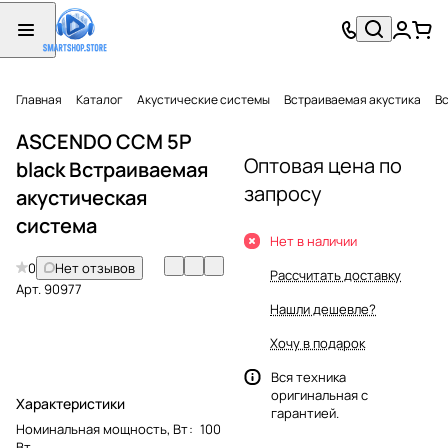
Главная
Каталог
Акустические системы
Встраиваемая акустика
Вс
ASCENDO CCM 5P
Оптовая цена по
black Встраиваемая
запросу
акустическая
система
Нет в наличии
0
Нет отзывов
Рассчитать доставку
Арт.
90977
Нашли дешевле?
Хочу в подарок
Вся техника
оригинальная с
Характеристики
гарантией.
Номинальная мощность, Вт
:
100
Вт