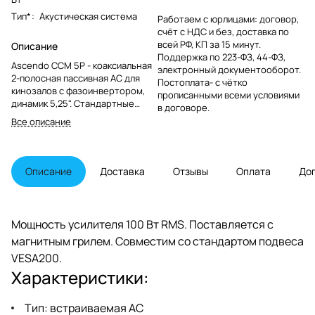
Тип*
:
Акустическая система
Работаем с юрлицами: договор,
счёт с НДС и без, доставка по
всей РФ, КП за 15 минут.
Описание
Поддержка по 223-ФЗ, 44-ФЗ,
Ascendo CCM 5P - коаксиальная
электронный документооборот.
2-полосная пассивная АС для
Постоплата- с чётко
кинозалов c фазоинвертором,
прописанными всеми условиями
динамик 5,25". Стандартные
в договоре.
акустические клеммы. Уровень
Все описание
звукового давления 105 дБ
постоянный / 108 дБ пиковый.
Чувствительность 88 дБ/1 Ватт.
Описание
Доставка
Отзывы
Оплата
До
Мощность усилителя 100 Вт RMS. Поставляется с
магнитным грилем. Совместим со стандартом подвеса
VESA200.
Характеристики:
Тип: встраиваемая АС