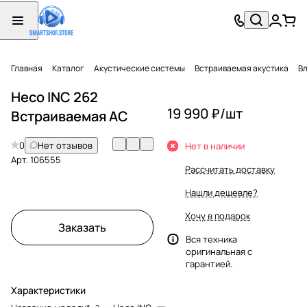
Главная
Каталог
Акустические системы
Встраиваемая акустика
Вл
Heco INC 262
19 990 ₽/
шт
Встраиваемая АС
0
Нет отзывов
Нет в наличии
Арт.
106555
Рассчитать доставку
Нашли дешевле?
Хочу в подарок
Заказать
Вся техника
оригинальная с
гарантией.
Характеристики