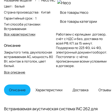
Название модели*
:
Heco INC
?
Цвет
:
Белый
Страна производства
:
Китай
Все товары Heco
Гарантийный срок
:
1
Все товары категории
Тип способа установки
:
Встраиваемая
Все характеристики
Работаем с юрлицами: договор,
счёт с НДС и без, доставка по
всей РФ, КП за 15 минут.
Описание
Поддержка по 223-ФЗ, 44-ФЗ,
Закрытого типа, двухполосная
электронный документооборот.
встраиваемая АС, мощность 80
Постоплата- с чётко
Вт, монтаж в потолок, цвет
прописанными всеми условиями
белый.
в договоре.
Все описание
Описание
Характеристики
Доставка
Отзывы
Встраиваемая акустическая система INC 262 для