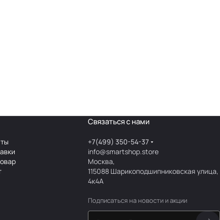
Связаться с нами
аты
+7(499) 350-54-37
тавки
info@smartshop.store
товар
Москва,
т
115088 Шарикоподшипниковская улица,
4к4А
Подписаться
на новости и акции