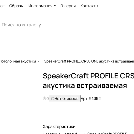
лог
Образы
Информация
Галерея
Контакты
Потолочная акустика
SpeakerCraft PROFILE CRS8 ONE акустика встраива
SpeakerCraft PROFILE CR
акустика встраиваемая
0
Нет отзывов
Арт.
94352
Характеристики
?