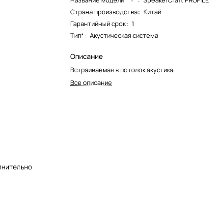
Название модели*
:
SpeakerCraft PROFILE
Страна производства
:
Китай
Гарантийный срок
:
1
Тип*
:
Акустическая система
Описание
Встраиваемая в потолок акустика.
Все описание
лнительно