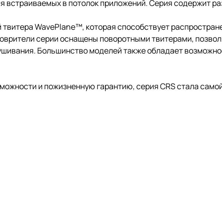
 встраиваемых в потолок приложений. Серия содержит разн
твитера WavePlane™, которая способствует распростране
говрители серии оснащены поворотными твитерами, позво
лушивания. Большинство моделей также обладает возможн
можности и пожизненную гарантию, серия CRS стала само