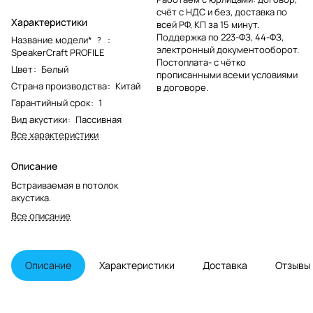
счёт с НДС и без, доставка по
Характеристики
всей РФ, КП за 15 минут.
Поддержка по 223-ФЗ, 44-ФЗ,
Название модели*
:
?
электронный документооборот.
SpeakerCraft PROFILE
Постоплата- с чётко
Цвет
:
Белый
прописанными всеми условиями
Страна производства
:
Китай
в договоре.
Гарантийный срок
:
1
Вид акустики
:
Пассивная
Все характеристики
Описание
Встраиваемая в потолок
акустика.
Все описание
Описание
Характеристики
Доставка
Отзывы