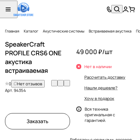
Главная
Каталог
Акустические системы
Встраиваемая акустика
П
SpeakerCraft
49 000 ₽/
шт
PROFILE CRS6 ONE
акустика
Нет в наличии
встраиваемая
Рассчитать доставку
0
Нет отзывов
Нашли дешевле?
Арт.
94354
Хочу в подарок
Вся техника
оригинальная с
гарантией.
Заказать
Работаем с юрлицами: договор,