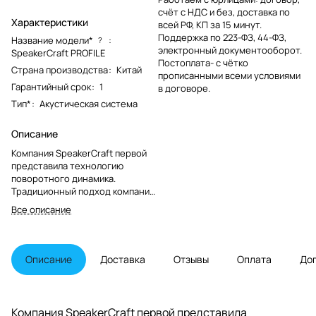
счёт с НДС и без, доставка по
Характеристики
всей РФ, КП за 15 минут.
Поддержка по 223-ФЗ, 44-ФЗ,
Название модели*
:
?
электронный документооборот.
SpeakerCraft PROFILE
Постоплата- с чётко
Страна производства
:
Китай
прописанными всеми условиями
Гарантийный срок
:
1
в договоре.
Тип*
:
Акустическая система
Описание
Компания SpeakerCraft первой
представила технологию
поворотного динамика.
Традиционный подход компании
использовать инновациооный
Все описание
дизайн в сочетании с самыми
передовыми технологическими
достижениями привело к
созданию запатентованной
Описание
Доставка
Отзывы
Оплата
До
серии полностью направляемых
встраиваемых в потолок
громкоговорителей - серии AIM.
Каждая модель может
Компания SpeakerCraft первой представила