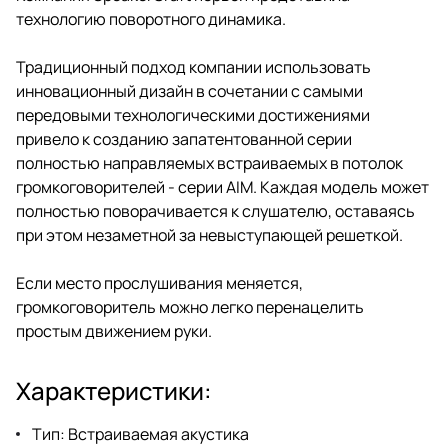
полностью поворачивается к
технологию поворотного динамика.
слушателю, оставаясь при этом
незаметной за невыступающей
решеткой.
Традиционный подход компании использовать
инновационный дизайн в сочетании с самыми
передовыми технологическими достижениями
привело к созданию запатентованной серии
полностью направляемых встраиваемых в потолок
громкоговорителей - серии AIM. Каждая модель может
полностью поворачивается к слушателю, оставаясь
при этом незаметной за невыступающей решеткой.
Если место прослушивания меняется,
громкоговоритель можно легко перенацелить
простым движением руки.
Характеристики:
Тип: Встраиваемая акустика