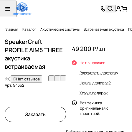
Главная
Каталог
Акустические системы
Встраиваемая акустика
П
SpeakerCraft
49 200 ₽/
шт
PROFILE AIM5 THREE
акустика
Нет в наличии
встраиваемая
Рассчитать доставку
0
Нет отзывов
Нашли дешевле?
Арт.
94362
Хочу в подарок
Вся техника
оригинальная с
гарантией.
Заказать
Работаем с юрлицами: договор,