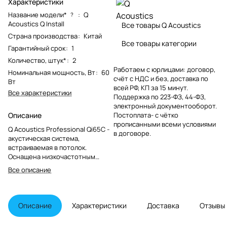
Характеристики
Название модели*
:
Q
?
Acoustics Q Install
Все товары Q Acoustics
Страна производства
:
Китай
Все товары категории
Гарантийный срок
:
1
Количество, штук*
:
2
Работаем с юрлицами: договор,
Номинальная мощность, Вт
:
60
счёт с НДС и без, доставка по
Вт
всей РФ, КП за 15 минут.
Все характеристики
Поддержка по 223-ФЗ, 44-ФЗ,
электронный документооборот.
Описание
Постоплата- с чётко
прописанными всеми условиями
Q Acoustics Professional Qi65C -
в договоре.
акустическая система,
встраиваемая в потолок.
Оснащена низкочастотным
динамиком диаметром 165 мм и
Все описание
поворотным твитером
диаметром 19 мм. Выходная
мощность - 60 Вт. В комплекте –
квадратный гриль.
Описание
Характеристики
Доставка
Отзывы