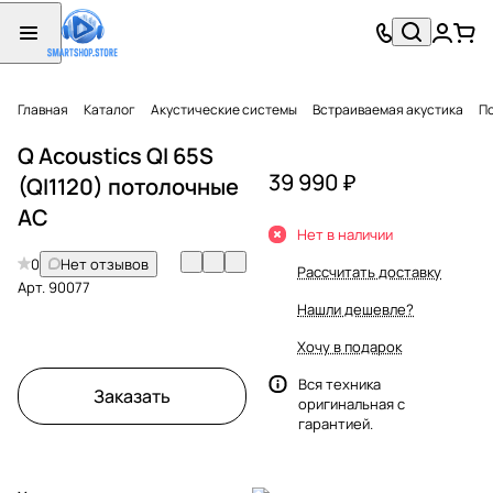
Главная
Каталог
Акустические системы
Встраиваемая акустика
П
Q Acoustics QI 65S
39 990 ₽
(QI1120) потолочные
АС
Нет в наличии
0
Нет отзывов
Рассчитать доставку
Арт.
90077
Нашли дешевле?
Хочу в подарок
Вся техника
Заказать
оригинальная с
гарантией.