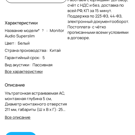
счёт с НДС и без, доставка по
всей РФ, КП за 15 минут.
Поддержка по 223-ФЗ, 44-ФЗ,
электронный документооборот.
Характеристики
Постоплата- с чётко
Название модели*
:
Monitor
?
прописанными всеми условиями
Audio Superslim
в договоре.
Цвет
:
Белый
Страна производства
:
Китай
Гарантийный срок
:
5
Вид акустики
:
Пассивная
Все характеристики
Описание
Ультратонкая встраиваемая АС,
монтажная глубина 5 см,
Диаметр монтажного отверстия
211 мм, габариты (Ш х В х Г): 250
x 250 x 54 мм, мощность (RMS)
Все описание
40 Вт (для полного диапазона)
60 Вт (при установке фильтра
высоких частот на 100 Гц при 12