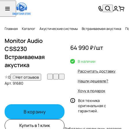
Главная
Каталог
Акустические системы
Встраиваемая акустика
П
Monitor Audio
64 990 ₽/
шт
CSS230
Встраиваемая
В наличии
акустика
Рассчитать доставку
0
Нет отзывов
Нашли дешевле?
Арт.
91680
Хочу в подарок
Вся техника
оригинальная с
гарантией.
В корзину
Купить в 1 клик
Работаем с юрлицами: договор,