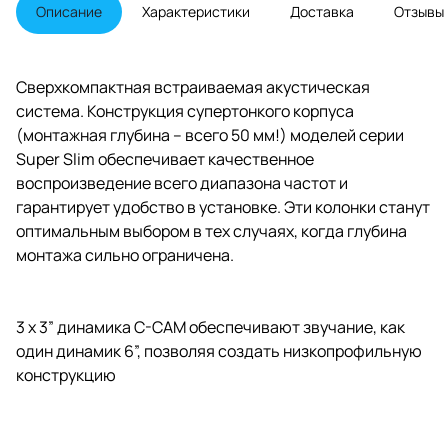
дБ на октаву, сопротивление 8
Описание
Характеристики
Доставка
Отзывы
Ом
Сверхкомпактная встраиваемая акустическая
система. Конструкция супертонкого корпуса
(монтажная глубина – всего 50 мм!) моделей серии
Super Slim обеспечивает качественное
воспроизведение всего диапазона частот и
гарантирует удобство в установке. Эти колонки станут
оптимальным выбором в тех случаях, когда глубина
монтажа сильно ограничена.
3 x 3” динамика C-CAM обеспечивают звучание, как
один динамик 6”, позволяя создать низкопрофильную
конструкцию