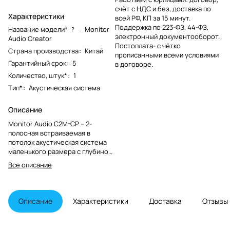
счёт с НДС и без, доставка по
Характеристики
всей РФ, КП за 15 минут.
Поддержка по 223-ФЗ, 44-ФЗ,
Название модели*
:
Monitor
?
электронный документооборот.
Audio Creator
Постоплата- с чётко
Страна производства
:
Китай
прописанными всеми условиями
Гарантийный срок
:
5
в договоре.
Количество, штук*
:
1
Тип*
:
Акустическая система
Описание
Monitor Audio C2M-CP – 2-
полосная встраиваемая в
потолок акустическая система
маленького размера с глубиной
монтажа 177,5 мм серии Creator.
Все описание
Описание
Характеристики
Доставка
Отзывы