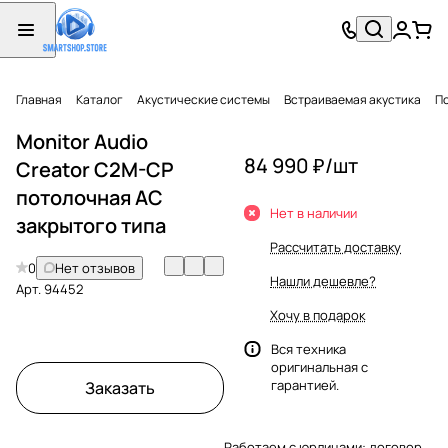
Главная
Каталог
Акустические системы
Встраиваемая акустика
П
Monitor Audio
84 990 ₽/
шт
Creator C2M-CP
потолочная АС
Нет в наличии
закрытого типа
Рассчитать доставку
0
Нет отзывов
Нашли дешевле?
Арт.
94452
Хочу в подарок
Вся техника
оригинальная с
гарантией.
Заказать
Работаем с юрлицами: договор,