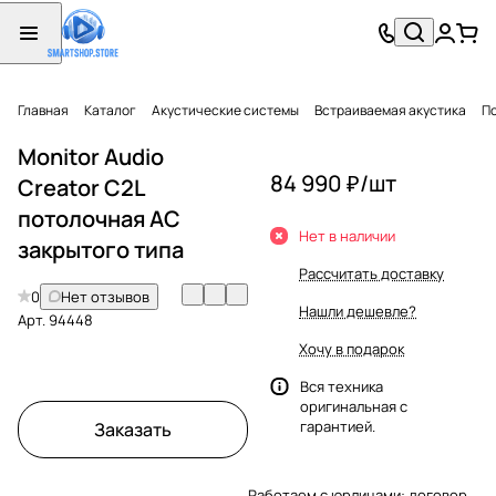
Главная
Каталог
Акустические системы
Встраиваемая акустика
П
Monitor Audio
84 990 ₽/
шт
Creator C2L
потолочная АС
Нет в наличии
закрытого типа
Рассчитать доставку
0
Нет отзывов
Нашли дешевле?
Арт.
94448
Хочу в подарок
Вся техника
оригинальная с
гарантией.
Заказать
Работаем с юрлицами: договор,