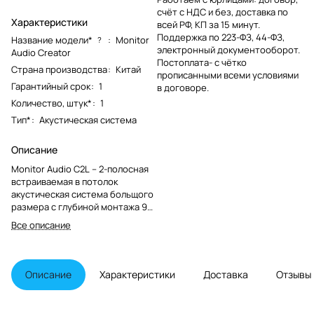
счёт с НДС и без, доставка по
Характеристики
всей РФ, КП за 15 минут.
Поддержка по 223-ФЗ, 44-ФЗ,
Название модели*
:
Monitor
?
электронный документооборот.
Audio Creator
Постоплата- с чётко
Страна производства
:
Китай
прописанными всеми условиями
Гарантийный срок
:
1
в договоре.
Количество, штук*
:
1
Тип*
:
Акустическая система
Описание
Monitor Audio C2L – 2-полосная
встраиваемая в потолок
акустическая система больщого
размера с глубиной монтажа 99
мм серии Creator
Все описание
Описание
Характеристики
Доставка
Отзывы