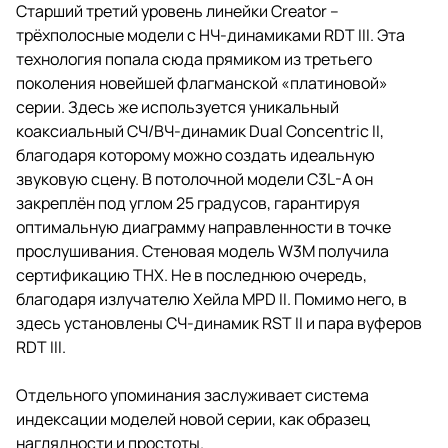
Старший третий уровень линейки Creator –
трёхполосные модели с НЧ-динамиками RDT III. Эта
технология попала сюда прямиком из третьего
поколения новейшей флагманской «платиновой»
серии. Здесь же используется уникальный
коаксиальный СЧ/ВЧ-динамик Dual Concentric II,
благодаря которому можно создать идеальную
звуковую сцену. В потолочной модели C3L-A он
закреплён под углом 25 градусов, гарантируя
оптимальную диаграмму направленности в точке
прослушивания. Стеновая модель W3M получила
сертификацию THX. Не в последнюю очередь,
благодаря излучателю Хейла MPD II. Помимо него, в
здесь установлены СЧ-динамик RST II и пара вуферов
RDT III.
Отдельного упоминания заслуживает система
индексации моделей новой серии, как образец
наглядности и простоты.