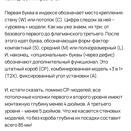
Первая буква в индексе обозначает место крепления:
стену (W) или потолок (C). Цифра следом за ней –
«уровень» модели. Как мы уже знаем, их три: от
базового первого до флагманского третьего. После
этого идет буква, обозначающая форм-фактор:
компактный (S), средний (M) или полноразмерный (L).
И, наконец, «опциональные» буквы (через дефис)
обозначают дополнительный функционал. Это
штатный короб (CP), комбинированная модель «3 в 1»
(T2X), фиксированный угол установки (A).
И, кстати сказать, помимо CP-моделей, все
потолочные колонки первого и второго уровня имеют
монтажную глубину менее 4 дюймов. А третьего
уровня – менее 5 дюймов. Что же касается стеновых
моделей, то без короба глубина их посадки составит
всего 85 мм!