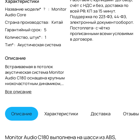
Характеристики
счёт с НДС и без, доставка по
Название модели*
:
Monitor
?
всей РФ, КП за 15 минут.
Audio Core
Поддержка по 223-ФЗ, 44-ФЗ,
Страна производства
:
Китай
электронный документооборот.
Постоплата- с чётко
Гарантийный срок
:
5
прописанными всеми условиями
Количество, штук*
:
1
в договоре.
Тип*
:
Акустическая система
Описание
Встраиваемая в потолок
акустическая система Monitor
Audio C180 оснащена крупным
низкочастотным динамиком,
благодаря чему способна
Все описание
воспроизводить насыщенный
звук без поддержки сабвуфера.
Колонка Monitor Audio C180
отлично подходит для
Описание
Характеристики
Доставка
Отзывы
использования в
стереосистемах или во
фронтальных каналах домашних
кинотеатров. Данная модель
Monitor Audio C180 выполнена на шасси из ABS,
штатно комплектуется круглой