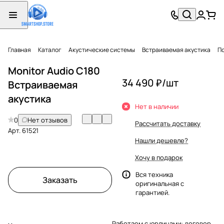
Главная
Каталог
Акустические системы
Встраиваемая акустика
П
Monitor Audio C180
34 490 ₽/
шт
Встраиваемая
акустика
Нет в наличии
0
Нет отзывов
Рассчитать доставку
Арт.
61521
Нашли дешевле?
Хочу в подарок
Вся техника
Заказать
оригинальная с
гарантией.
Работаем с юрлицами: договор,