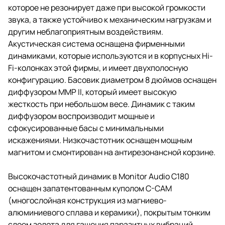
которое не резонирует даже при высокой громкости
защитной сеткой, узкая рамка
которой делает Monitor Audio
звука, а также устойчиво к механическим нагрузкам и
C180 практически невидимой в
другим неблагоприятным воздействиям.
интерьере. В качестве опции
Акустическая система оснащена фирменными
колонку можно оснастить и
квадратной сеткой. В этом
динамиками, которые используются и в корпусных Hi-
случае она будет лучше
Fi-колонках этой фирмы, и имеет двухполосную
смотреться рядом с
конфигурацию. Басовик диаметром 8 дюймов оснащен
вентиляционными решетками
или другими инженерными
диффузором MMP II, который имеет высокую
системами.
жесткость при небольшом весе. Динамик с таким
диффузором воспроизводит мощные и
сфокусированные басы с минимальными
искажениями. Низкочастотник оснащен мощным
магнитом и смонтирован на антирезонансной корзине.
Высокочастотный динамик в Monitor Audio C180
оснащен запатентованным куполом C-CAM
(многослойная конструкция из магниево-
алюминиевого сплава и керамики), покрытым тонким
слоем золота для гашения паразитных вибраций.