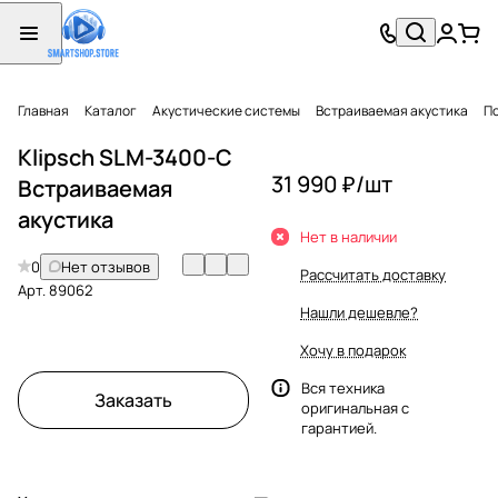
Главная
Каталог
Акустические системы
Встраиваемая акустика
П
Klipsch SLM-3400-C
31 990 ₽/
шт
Встраиваемая
акустика
Нет в наличии
0
Нет отзывов
Рассчитать доставку
Арт.
89062
Нашли дешевле?
Хочу в подарок
Вся техника
Заказать
оригинальная с
гарантией.