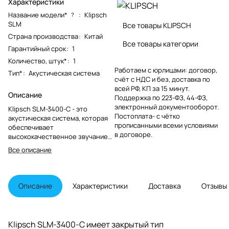
Характеристики
Название модели*
:
Klipsch
?
SLM
Все товары KLIPSCH
Страна производства
:
Китай
Все товары категории
Гарантийный срок
:
1
Количество, штук*
:
1
Работаем с юрлицами: договор,
Тип*
:
Акустическая система
счёт с НДС и без, доставка по
всей РФ, КП за 15 минут.
Описание
Поддержка по 223-ФЗ, 44-ФЗ,
электронный документооборот.
Klipsch SLM-3400-C - это
Постоплата- с чётко
акустическая система, которая
прописанными всеми условиями
обеспечивает
в договоре.
высококачественное звучание
благодаря своим компактным
Все описание
размерам и высокой мощности.
Описание
Характеристики
Доставка
Отзывы
Klipsch SLM-3400-C имеет закрытый тип