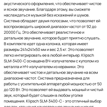
акустического оформления, что обеспечивает чистое
и ясное звучание. Благодаря этому, вы сможете
наслаждаться музыкой без искажений и шумов.
Система обладает двумя полосами, что позволяет ей
воспроизводить широкий диапазон частот от 92 до
20000 Гц. Это обеспечивает реалистичное и
детальное звучание, которое будет приятно слушать.
В комплекте идет одна колонка, которая имеет
размеры 241х241х50 мм и вес 2,5 кг. Это позволяет
легко интегрировать ее в любой интерьер. Klipsch
SLM-3400-C оснащена ВЧ-излучателем с куполом из
металла и НЧ-излучателем из керамики. Это
обеспечивает чистое и детальное звучание на всем
диапазоне частот. Система предназначена для
работы с усилительной аппаратурой мощностью от 50
до 120 Вт. Это позволяет ей выдавать мощный и чистый
звук, который будет слышен в любом уголке
помещения. Klipsch SLM-3400-C - это отличный выбор
для тех, кто ценит качественное звучание и хочет