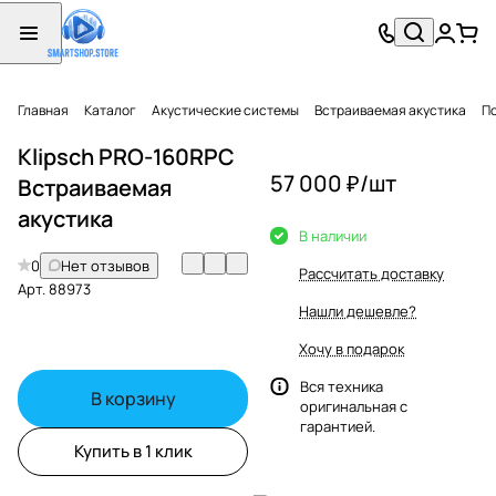
Главная
Каталог
Акустические системы
Встраиваемая акустика
П
Klipsch PRO-160RPC
57 000 ₽/
шт
Встраиваемая
акустика
В наличии
0
Нет отзывов
Рассчитать доставку
Арт.
88973
Нашли дешевле?
Хочу в подарок
Вся техника
В корзину
оригинальная с
гарантией.
Купить в 1 клик