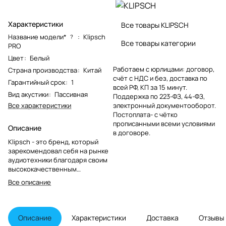
Характеристики
Все товары KLIPSCH
Название модели*
:
Klipsch
?
Все товары категории
PRO
Цвет
:
Белый
Работаем с юрлицами: договор,
Страна производства
:
Китай
счёт с НДС и без, доставка по
Гарантийный срок
:
1
всей РФ, КП за 15 минут.
Вид акустики
:
Пассивная
Поддержка по 223-ФЗ, 44-ФЗ,
Все характеристики
электронный документооборот.
Постоплата- с чётко
прописанными всеми условиями
Описание
в договоре.
Klipsch - это бренд, который
зарекомендовал себя на рынке
аудиотехники благодаря своим
высококачественным
продуктам.
Все описание
Описание
Характеристики
Доставка
Отзывы