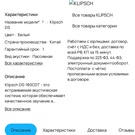
Характеристики
Все товары KLIPSCH
Название модели*
:
Klipsch
?
Все товары категории
DS
Цвет
:
Белый
Работаем с юрлицами: договор,
Страна производства
:
Китай
счёт с НДС и без, доставка по
Гарантийный срок
:
1
всей РФ, КП за 15 минут.
Вид акустики
:
Пассивная
Поддержка по 223-ФЗ, 44-ФЗ,
Все характеристики
электронный документооборот.
Постоплата- с чётко
прописанными всеми условиями
Описание
в договоре.
Klipsch DS-180CDT - это
встраиваемая акустическая
система, которая обеспечивает
качественное звучание в
мультирумных системах. Она
Все описание
оснащена фирменными
рупорными ВЧ-излучателями,
что гарантирует превосходное
качество звука.
Описание
Характеристики
Доставка
Отзывы