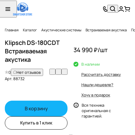
Главная
Каталог
Акустические системы
Встраиваемая акустика
П
Klipsch DS-180CDT
34 990 ₽/
шт
Встраиваемая
акустика
В наличии
0
Нет отзывов
Рассчитать доставку
Арт.
88732
Нашли дешевле?
Хочу в подарок
Вся техника
В корзину
оригинальная с
гарантией.
Купить в 1 клик