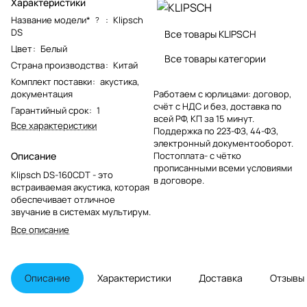
Характеристики
Название модели*
:
Klipsch
?
DS
Все товары KLIPSCH
Цвет
:
Белый
Все товары категории
Страна производства
:
Китай
Комплект поставки
:
акустика,
документация
Работаем с юрлицами: договор,
счёт с НДС и без, доставка по
Гарантийный срок
:
1
всей РФ, КП за 15 минут.
Все характеристики
Поддержка по 223-ФЗ, 44-ФЗ,
электронный документооборот.
Описание
Постоплата- с чётко
прописанными всеми условиями
Klipsch DS-160CDT - это
в договоре.
встраиваемая акустика, которая
обеспечивает отличное
звучание в системах мультирум.
Все описание
Описание
Характеристики
Доставка
Отзывы