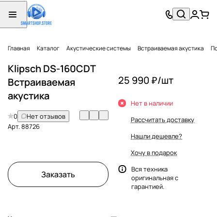
Главная
Каталог
Акустические системы
Встраиваемая акустика
П
Klipsch DS-160CDT
25 990 ₽/
шт
Встраиваемая
акустика
Нет в наличии
0
Нет отзывов
Рассчитать доставку
Арт.
88726
Нашли дешевле?
Хочу в подарок
Вся техника
Заказать
оригинальная с
гарантией.