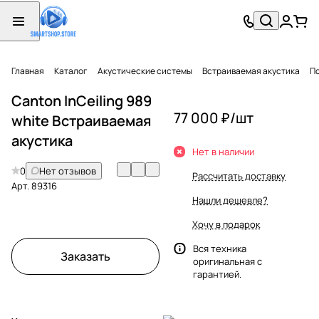
Главная
Каталог
Акустические системы
Встраиваемая акустика
П
Canton InCeiling 989
77 000 ₽/
шт
white Встраиваемая
акустика
Нет в наличии
0
Нет отзывов
Рассчитать доставку
Арт.
89316
Нашли дешевле?
Хочу в подарок
Вся техника
Заказать
оригинальная с
гарантией.