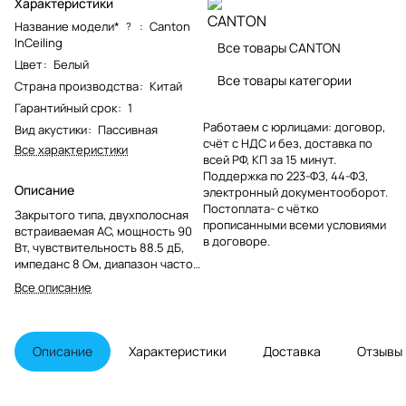
Характеристики
Название модели*
:
Canton
?
InCeiling
Все товары CANTON
Цвет
:
Белый
Все товары категории
Страна производства
:
Китай
Гарантийный срок
:
1
Работаем с юрлицами: договор,
Вид акустики
:
Пассивная
счёт с НДС и без, доставка по
Все характеристики
всей РФ, КП за 15 минут.
Поддержка по 223-ФЗ, 44-ФЗ,
Описание
электронный документооборот.
Постоплата- с чётко
Закрытого типа, двухполосная
прописанными всеми условиями
встраиваемая АС, мощность 90
в договоре.
Вт, чувствительность 88.5 дБ,
импеданс 8 Ом, диапазон частот
42-40000 Гц, материал корпуса
Все описание
пластик, монтаж в потолок, цвет
белый.
Описание
Характеристики
Доставка
Отзывы