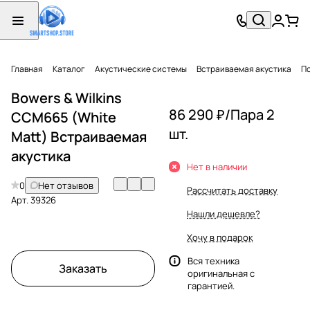
Главная
Каталог
Акустические системы
Встраиваемая акустика
П
Bowers & Wilkins
86 290 ₽/
Пара 2
CCM665 (White
шт.
Matt) Встраиваемая
акустика
Нет в наличии
0
Нет отзывов
Рассчитать доставку
Арт.
39326
Нашли дешевле?
Хочу в подарок
Вся техника
Заказать
оригинальная с
гарантией.