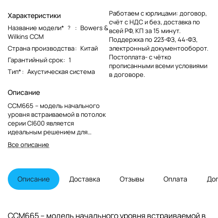
Работаем с юрлицами: договор,
Характеристики
счёт с НДС и без, доставка по
Название модели*
:
Bowers &
?
всей РФ, КП за 15 минут.
Wilkins CCM
Поддержка по 223-ФЗ, 44-ФЗ,
Страна производства
:
Китай
электронный документооборот.
Постоплата- с чётко
Гарантийный срок
:
1
прописанными всеми условиями
Тип*
:
Акустическая система
в договоре.
Описание
CCM665 – модель начального
уровня встраиваемой в потолок
серии CI600 является
идеальным решением для
небольших помещений, таких как
Все описание
ванные комнаты или кухни.
Описание
Доставка
Отзывы
Оплата
До
CCM665 – модель начального уровня встраиваемой в