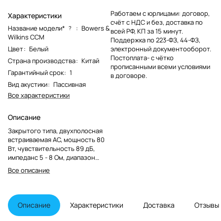
Работаем с юрлицами: договор,
Характеристики
счёт с НДС и без, доставка по
Название модели*
:
Bowers &
?
всей РФ, КП за 15 минут.
Wilkins CCM
Поддержка по 223-ФЗ, 44-ФЗ,
Цвет
:
Белый
электронный документооборот.
Постоплата- с чётко
Страна производства
:
Китай
прописанными всеми условиями
Гарантийный срок
:
1
в договоре.
Вид акустики
:
Пассивная
Все характеристики
Описание
Закрытого типа, двухполосная
встраиваемая АС, мощность 80
Вт, чувствительность 89 дБ,
импеданс 5 - 8 Ом, диапазон
частот 50-30000 Гц, монтаж в
Все описание
потолок, цвет белый.
Описание
Характеристики
Доставка
Отзывы