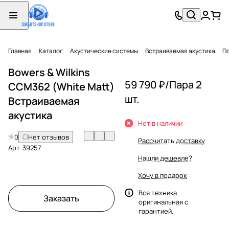
Главная
Каталог
Акустические системы
Встраиваемая акустика
П
Bowers & Wilkins
59 790 ₽/
Пара 2
CCM362 (White Matt)
шт.
Встраиваемая
акустика
Нет в наличии
0
Нет отзывов
Рассчитать доставку
Арт.
39257
Нашли дешевле?
Хочу в подарок
Вся техника
Заказать
оригинальная с
гарантией.