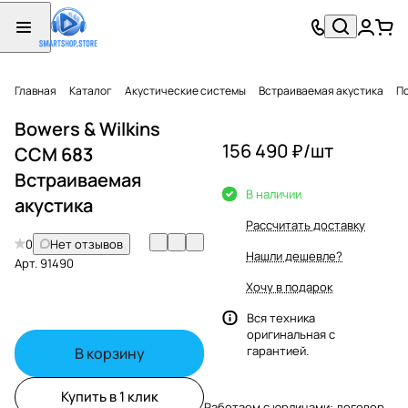
Главная
Каталог
Акустические системы
Встраиваемая акустика
П
Bowers & Wilkins
156 490 ₽/
шт
CCM 683
Встраиваемая
В наличии
акустика
Рассчитать доставку
0
Нет отзывов
Нашли дешевле?
Арт.
91490
Хочу в подарок
Вся техника
оригинальная с
гарантией.
В корзину
Купить в 1 клик
Работаем с юрлицами: договор,