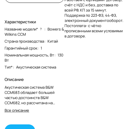
счёт с НДС и без, доставка по
всей РФ, КП за 15 минут.
Поддержка по 223-ФЗ, 44-ФЗ,
электронный документооборот.
Характеристики
Постоплата- с чётко
Название модели*
:
Bowers &
?
прописанными всеми условиями
Wilkins CCM
в договоре.
Страна производства
:
Китай
Гарантийный срок
:
1
Номинальная мощность, Вт
:
130
Вт
Тип*
:
Акустическая система
Описание
Акустическая система B&W
CCM683 обладает большей
частью достоинств B&W
CCM682, но рассчитана на
немного меньшую мощность –
Все описание
130 Вт. Как и в B&W CCM682, в
ней установлен 200 мм НЧ/СЧ
динамик с кевларовым
диффузором и прочной литой