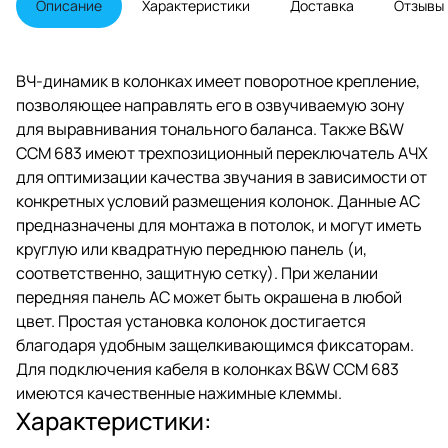
Описание
Характеристики
Доставка
Отзывы
корзиной, алюминиевый
купольный ВЧ диффузор со
спиральными нагрузочными
трубами Nautilus, который
ВЧ-динамик в колонках имеет поворотное крепление,
можно поворачивать для
позволяющее направлять его в озвучиваемую зону
регулировки излучения на
высоких частотах и
для выравнивания тонального баланса. Также B&W
трехпозиционный
CCM 683 имеют трехпозиционный переключатель АЧХ
переключатель EQ.
для оптимизации качества звучания в зависимости от
конкретных условий размещения колонок. Данные АС
предназначены для монтажа в потолок, и могут иметь
круглую или квадратную переднюю панель (и,
соответственно, защитную сетку). При желании
передняя панель АС может быть окрашена в любой
цвет. Простая установка колонок достигается
благодаря удобным защелкивающимся фиксаторам.
Для подключения кабеля в колонках B&W CCM 683
имеются качественные нажимные клеммы.
Характеристики: