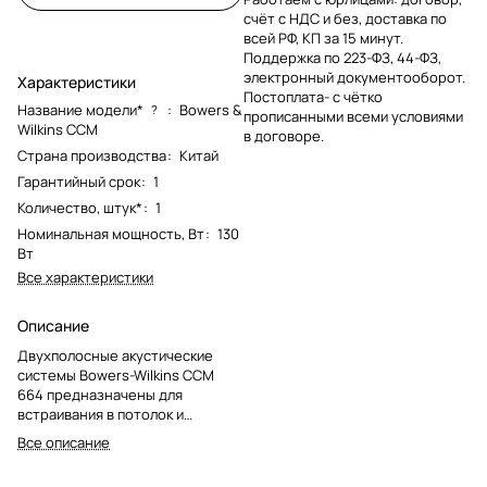
счёт с НДС и без, доставка по
всей РФ, КП за 15 минут.
Поддержка по 223-ФЗ, 44-ФЗ,
электронный документооборот.
Характеристики
Постоплата- с чётко
Название модели*
:
Bowers &
?
прописанными всеми условиями
Wilkins CCM
в договоре.
Страна производства
:
Китай
Гарантийный срок
:
1
Количество, штук*
:
1
Номинальная мощность, Вт
:
130
Вт
Все характеристики
Описание
Двухполосные акустические
системы Bowers-Wilkins CCM
664 предназначены для
встраивания в потолок и
комплектуются квадратной и
Все описание
круглой защитными сетками. Это
значительно упрощает