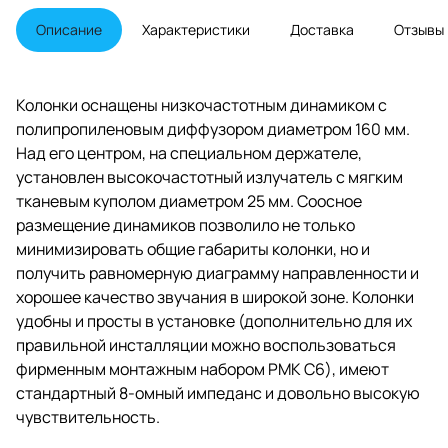
интеграцию колонок в
существующий интерьер с
Описание
Характеристики
Доставка
Отзывы
целью сделать их максимально
незаметными в окружающей
обстановке. Как и у всех
акустических систем данной
Колонки оснащены низкочастотным динамиком с
серии, Bowers-Wilkins CCM 664
полипропиленовым диффузором диаметром 160 мм.
имеют рамку минимальной
ширины, обеспечивающую
Над его центром, на специальном держателе,
колонкам весьма элегантный
установлен высокочастотный излучатель с мягким
внешний вид.
тканевым куполом диаметром 25 мм. Соосное
размещение динамиков позволило не только
минимизировать общие габариты колонки, но и
получить равномерную диаграмму направленности и
хорошее качество звучания в широкой зоне. Колонки
удобны и просты в установке (дополнительно для их
правильной инсталляции можно воспользоваться
фирменным монтажным набором PMK C6), имеют
стандартный 8-омный импеданс и довольно высокую
чувствительность.