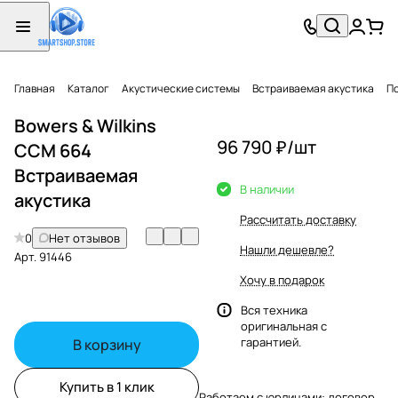
Главная
Каталог
Акустические системы
Встраиваемая акустика
П
Bowers & Wilkins
96 790 ₽/
шт
CCM 664
Встраиваемая
В наличии
акустика
Рассчитать доставку
0
Нет отзывов
Нашли дешевле?
Арт.
91446
Хочу в подарок
Вся техника
оригинальная с
гарантией.
В корзину
Купить в 1 клик
Работаем с юрлицами: договор,