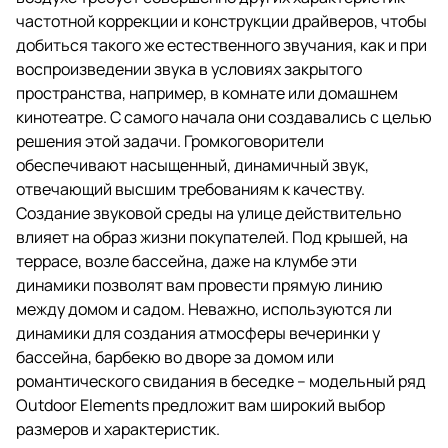
они создавались с целью
частотной коррекции и конструкции драйверов, чтобы
решения этой задачи.
добиться такого же естественного звучания, как и при
воспроизведении звука в условиях закрытого
пространства, например, в комнате или домашнем
кинотеатре. С самого начала они создавались с целью
решения этой задачи. Громкоговорители
обеспечивают насыщенный, динамичный звук,
отвечающий высшим требованиям к качеству.
Создание звуковой среды на улице действительно
влияет на образ жизни покупателей. Под крышей, на
террасе, возле бассейна, даже на клумбе эти
динамики позволят вам провести прямую линию
между домом и садом. Неважно, используются ли
динамики для создания атмосферы вечеринки у
бассейна, барбекю во дворе за домом или
романтического свидания в беседке – модельный ряд
Outdoor Elements предложит вам широкий выбор
размеров и характеристик.