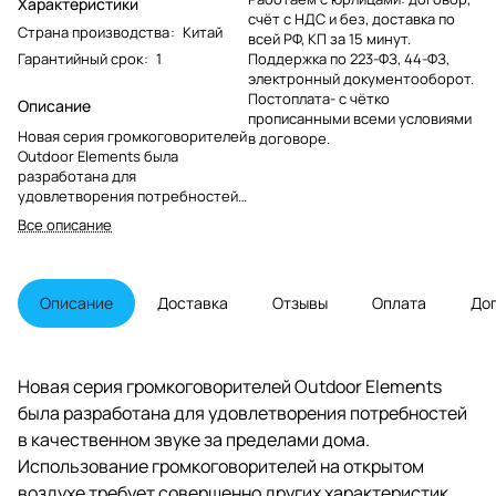
Характеристики
счёт с НДС и без, доставка по
Страна производства
:
Китай
всей РФ, КП за 15 минут.
Гарантийный срок
:
1
Поддержка по 223-ФЗ, 44-ФЗ,
электронный документооборот.
Постоплата- с чётко
Описание
прописанными всеми условиями
Новая серия громкоговорителей
в договоре.
Outdoor Elements была
разработана для
удовлетворения потребностей
в качественном звуке за
Все описание
пределами дома. Использование
громкоговорителей на
открытом воздухе требует
совершенно других
Описание
Доставка
Отзывы
Оплата
До
характеристик частотной
коррекции и конструкции
драйверов, чтобы добиться
такого же естественного
Новая серия громкоговорителей Outdoor Elements
звучания, как и при
была разработана для удовлетворения потребностей
воспроизведении звука в
условиях закрытого
в качественном звуке за пределами дома.
пространства, например, в
Использование громкоговорителей на открытом
комнате или домашнем
воздухе требует совершенно других характеристик
кинотеатре. С самого начала