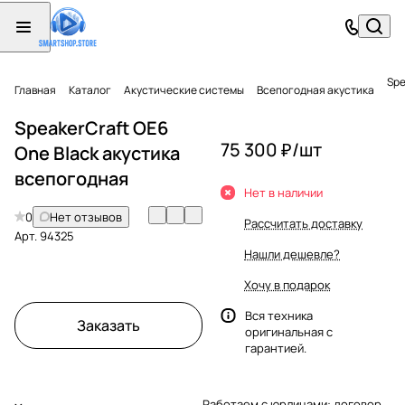
Spe
Главная
Каталог
Акустические системы
Всепогодная акустика
SpeakerCraft OE6
75 300 ₽/
шт
One Black акустика
всепогодная
Нет в наличии
0
Нет отзывов
Рассчитать доставку
Арт.
94325
Нашли дешевле?
Хочу в подарок
Вся техника
Заказать
оригинальная с
гарантией.
Работаем с юрлицами: договор,