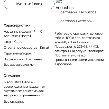
Купить в 1 клик
Все товары Q Acoustics
Все товары категории
Характеристики
Название модели*
:
Q
?
Работаем с юрлицами: договор,
Acoustics Q Install
счёт с НДС и без, доставка по
Цвет
:
Серый
всей РФ, КП за 15 минут.
Поддержка по 223-ФЗ, 44-ФЗ,
Страна производства
:
Китай
электронный документооборот.
Гарантийный срок
:
1
Постоплата- с чётко
Вид акустики
:
Пассивная
прописанными всеми условиями
в договоре.
Все характеристики
Описание
Q Acoustics Qi65LW -
всепогодная ландшафтная
акустическая система для
наружного применения.
Оснащена полипропиленовыми
Все описание
низкочастотными динамиком
диаметром 165 мм,