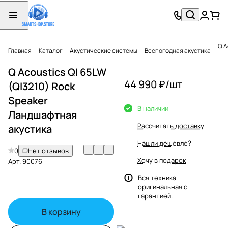
Главная
Каталог
Акустические системы
Всепогодная акустика
Q Acoustics QI 65LW
44 990 ₽/
шт
(QI3210) Rock
Speaker
В наличии
Ландшафтная
Рассчитать доставку
акустика
Нашли дешевле?
0
Нет отзывов
Хочу в подарок
Арт.
90076
Вся техника
оригинальная с
гарантией.
В корзину