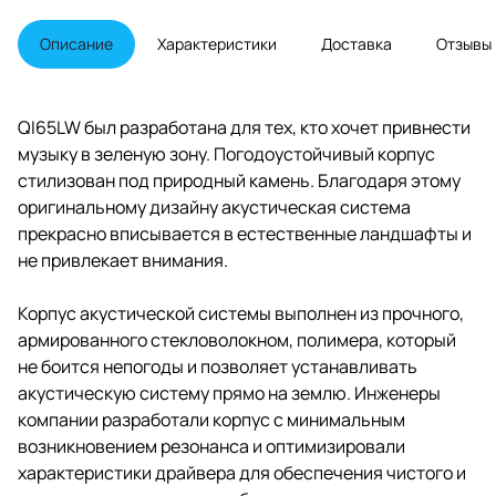
полиэфиримидовым твитером
диаметром 25 мм. Максимальная
Описание
Характеристики
Доставка
Отзывы
выходная мощность АС - 60 Вт.
QI65LW был разработана для тех, кто хочет привнести
музыку в зеленую зону. Погодоустойчивый корпус
стилизован под природный камень. Благодаря этому
оригинальному дизайну акустическая система
прекрасно вписывается в естественные ландшафты и
не привлекает внимания.
Корпус акустической системы выполнен из прочного,
армированного стекловолокном, полимера, который
не боится непогоды и позволяет устанавливать
акустическую систему прямо на землю. Инженеры
компании разработали корпус с минимальным
возникновением резонанса и оптимизировали
характеристики драйвера для обеспечения чистого и