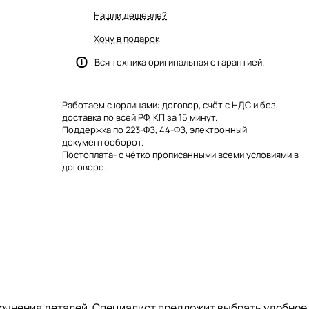
Нашли дешевле?
Хочу в подарок
Вся техника оригинальная с гарантией.
Работаем с юрлицами: договор, счёт с НДС и без,
доставка по всей РФ, КП за 15 минут.
Поддержка по 223-ФЗ, 44-ФЗ, электронный
документооборот.
Постоплата- с чётко прописанными всеми условиями в
договоре.
 уточнения деталей. Специалист предложит выбрать удобное