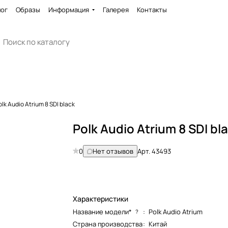
лог
Образы
Информация
Галерея
Контакты
olk Audio Atrium 8 SDI black
Polk Audio Atrium 8 SDI bl
0
Нет отзывов
Арт.
43493
Характеристики
Название модели*
:
Polk Audio Atrium
?
Страна производства
:
Китай