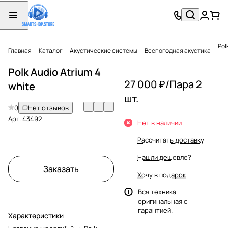
Pol
Главная
Каталог
Акустические системы
Всепогодная акустика
Polk Audio Atrium 4
27 000 ₽/
Пара 2
white
шт.
0
Нет отзывов
Арт.
43492
Нет в наличии
Рассчитать доставку
Нашли дешевле?
Заказать
Хочу в подарок
Вся техника
оригинальная с
гарантией.
Характеристики