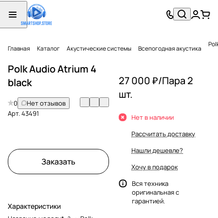
Pol
Главная
Каталог
Акустические системы
Всепогодная акустика
Polk Audio Atrium 4
27 000 ₽/
Пара 2
black
шт.
0
Нет отзывов
Арт.
43491
Нет в наличии
Рассчитать доставку
Нашли дешевле?
Заказать
Хочу в подарок
Вся техника
оригинальная с
гарантией.
Характеристики