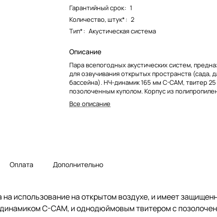
Гарантийный срок
:
1
Количество, штук*
:
2
Тип*
:
Акустическая система
Описание
Пара всепогодных акустических систем, предн
для озвучивания открытых пространств (сада, д
бассейна). НЧ-динамик 165 мм C-CAM, твитер 25
позолоченным куполом. Корпус из полипропилен
плотностью, вращающийся на 175 градусов кро
Все описание
технология усиления басов ABR вместо фазоин
позволило сделать корпус закрытым), алюмини
Оплата
Дополнительно
на на использование на открытом воздухе, и имеет защище
 динамиком C-CAM, и однодюймовым твитером с позолочен