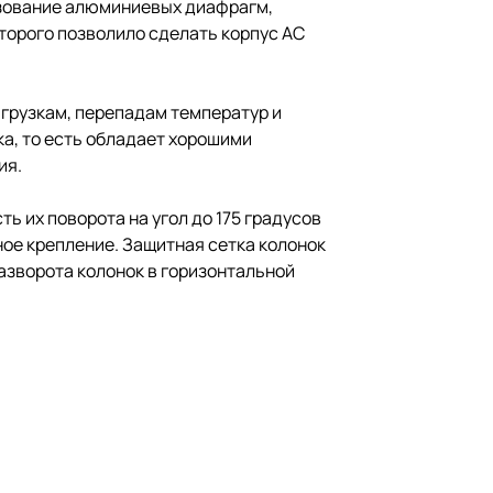
ьзование алюминиевых диафрагм,
торого позволило сделать корпус АС
грузкам, перепадам температур и
ка, то есть обладает хорошими
ия.
 их поворота на угол до 175 градусов
ное крепление. Защитная сетка колонок
разворота колонок в горизонтальной