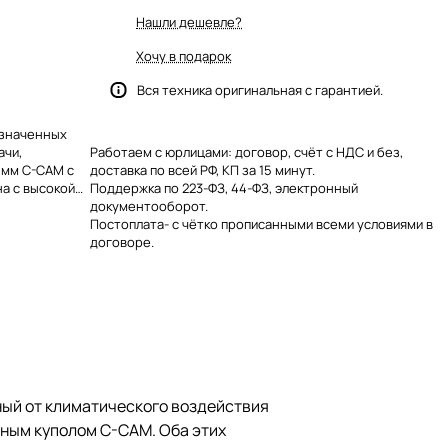
Нашли дешевле?
Хочу в подарок
Вся техника оригинальная с гарантией.
азначенных
ачи,
Работаем с юрлицами: договор, счёт с НДС и без,
 мм C-CAM с
доставка по всей РФ, КП за 15 минут.
а с высокой
Поддержка по 223-ФЗ, 44-ФЗ, электронный
нштейн,
документооборот.
вертора (что
Постоплата- с чётко прописанными всеми условиями в
евые решетки.
договоре.
нный от климатического воздействия
ным куполом C-CAM. Оба этих