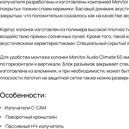
излучателя разработаны и изготовлены компанией Monitor
покрытых тонким слоем керамики. Басовый динамик акусти
закрытым, что положительно сказалось как на качестве зву
Корпус колонок изготовлен из полимера высокой плотност
воздействию прямых солнечных лучей. Кроме того, такой к
акустическими характеристиками. Специальный скрытый я
Для удобства монтажа колонки Monitor Audio Climate 60 и
по горизонтали и вертикали. Блок разъемов закрывает сп
изготовлена из алюминия, и при необходимости, может быть
плоскости логотип на защитной сетке также можно разверн
Особенности:
Излучатели C-CAM
Поворотный кронштейн
Пассивный НЧ-излучатель