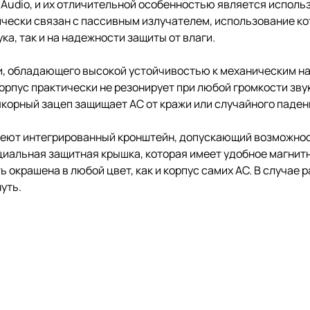
 Audio, и их отличительной особенностью является испол
чески связан с пассивным излучателем, использование ко
ка, так и на надежности защиты от влаги.
и, обладающего высокой устойчивостью к механическим на
орпус практически не резонирует при любой громкости зву
корный зацеп защищает АС от кражи или случайного паден
меют интегрированный кронштейн, допускающий возможность
ециальная защитная крышка, которая имеет удобное магнит
 окрашена в любой цвет, как и корпус самих АС. В случае 
уть.