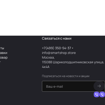
Связаться с нами
аты
+7(499) 350-54-37
тавки
info@smartshop.store
товар
Москва,
т
115088 Шарикоподшипниковская улица,
4к4А
Подписаться
на новости и акции