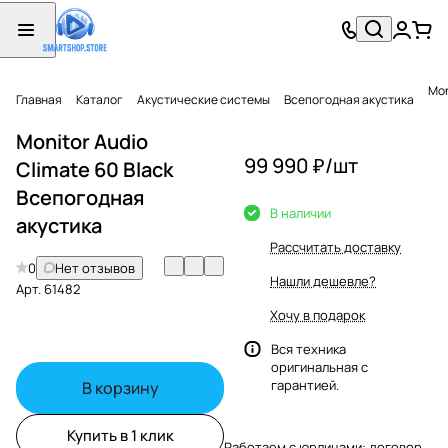
Mon
Главная
Каталог
Акустические системы
Всепогодная акустика
Monitor Audio
99 990 ₽/
шт
Climate 60 Black
Всепогодная
В наличии
акустика
Рассчитать доставку
0
Нет отзывов
Нашли дешевле?
Арт.
61482
Хочу в подарок
Вся техника
оригинальная с
гарантией.
В корзину
Купить в 1 клик
Работаем с юрлицами: договор,