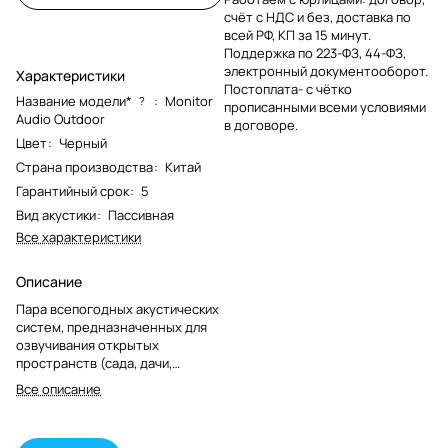
счёт с НДС и без, доставка по
всей РФ, КП за 15 минут.
Поддержка по 223-ФЗ, 44-ФЗ,
электронный документооборот.
Характеристики
Постоплата- с чётко
Название модели*
:
Monitor
?
прописанными всеми условиями
Audio Outdoor
в договоре.
Цвет
:
Черный
Страна производства
:
Китай
Гарантийный срок
:
5
Вид акустики
:
Пассивная
Все характеристики
Описание
Пара всепогодных акустических
систем, предназначенных для
озвучивания открытых
пространств (сада, дачи,
бассейна). НЧ-динамик 165 мм C-
Все описание
CAM, твитер 25 мм C-CAM с
позолоченным куполом. Корпус
из полипропилена с высокой