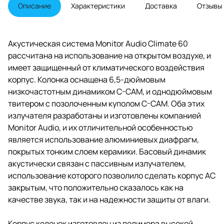
плотностью, вращающийся на
Описание
Характеристики
Доставка
Отзывы
175 градусов кронштейн,
технология усиления басов ABR
вместо фазоинвертора (что
позволило сделать корпус
Акустическая система Monitor Audio Climate 60
закрытым), алюминиевые
рассчитана на использование на открытом воздухе, и
решетки.
имеет защищенный от климатического воздействия
корпус. Колонка оснащена 6,5-дюймовым
низкочастотным динамиком C-CAM, и однодюймовым
твитером с позолоченным куполом C-CAM. Оба этих
излучателя разработаны и изготовлены компанией
Monitor Audio, и их отличительной особенностью
является использование алюминиевых диафрагм,
покрытых тонким слоем керамики. Басовый динамик
акустически связан с пассивным излучателем,
использование которого позволило сделать корпус АС
закрытым, что положительно сказалось как на
качестве звука, так и на надежности защиты от влаги.
Корпус колонок изготовлен из полимера высокой