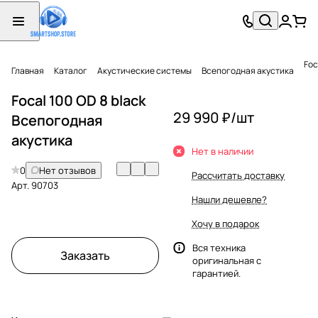
Foc
Главная
Каталог
Акустические системы
Всепогодная акустика
Focal 100 OD 8 black
29 990 ₽/
шт
Всепогодная
акустика
Нет в наличии
0
Нет отзывов
Рассчитать доставку
Арт.
90703
Нашли дешевле?
Хочу в подарок
Вся техника
Заказать
оригинальная с
гарантией.