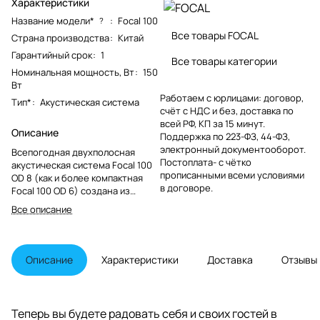
Характеристики
Название модели*
:
Focal 100
?
Все товары FOCAL
Страна производства
:
Китай
Гарантийный срок
:
1
Все товары категории
Номинальная мощность, Вт
:
150
Вт
Работаем с юрлицами: договор,
Тип*
:
Акустическая система
счёт с НДС и без, доставка по
всей РФ, КП за 15 минут.
Описание
Поддержка по 223-ФЗ, 44-ФЗ,
электронный документооборот.
Всепогодная двухполосная
Постоплата- с чётко
акустическая система Focal 100
прописанными всеми условиями
OD 8 (как и более компактная
в договоре.
Focal 100 OD 6) создана из
высокопрочных материалов,
Все описание
позволяющих обеспечить
максимальную защиту от
проникновения пыли и влаги в
соответствии с международным
Описание
Характеристики
Доставка
Отзывы
стандартом International
Electrotechnical Commission
(IEC) и избежать изменения
характеристик в следствии
Теперь вы будете радовать себя и своих гостей в
воздействия УФ-излучения.