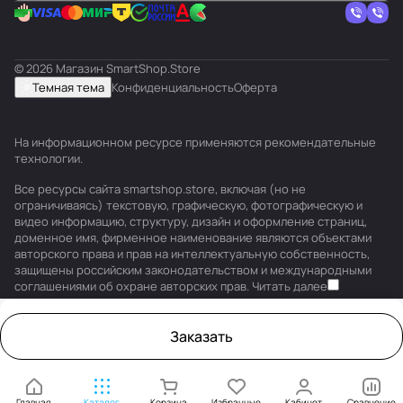
© 2026 Магазин SmartShop.Store
Темная тема
Конфиденциальность
Оферта
На информационном ресурсе применяются
рекомендательные
технологии
.
Все ресурсы сайта smartshop.store, включая (но не
ограничиваясь) текстовую, графическую, фотографическую и
видео информацию, структуру, дизайн и оформление страниц,
доменное имя, фирменное наименование являются объектами
авторского права и прав на интеллектуальную собственность,
защищены российским законодательством и международными
соглашениями об охране авторских прав.
Читать далее
Заказать
Главная
Каталог
Корзина
Избранные
Кабинет
Сравнение