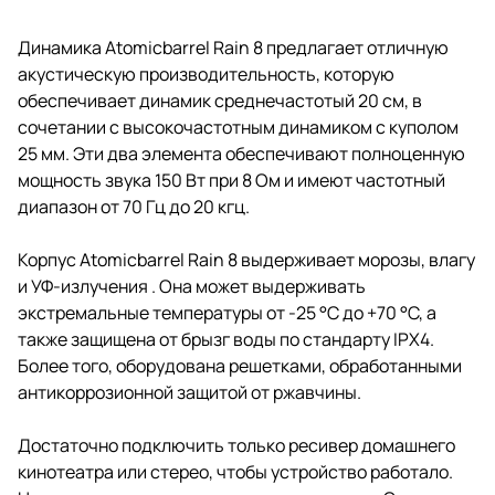
террасы, сада, веранды или
любого другого места, где по
Динамика Atomicbarrel Rain 8 предлагает отличную
погодным использовать
акустическую производительность, которую
обычные колонки будет
неуместным
обеспечивает динамик среднечастотый 20 см, в
сочетании с высокочастотным динамиком с куполом
25 мм. Эти два элемента обеспечивают полноценную
мощность звука 150 Вт при 8 Ом и имеют частотный
диапазон от 70 Гц до 20 кгц.
Корпус Atomicbarrel Rain 8 выдерживает морозы, влагу
и УФ-излучения . Она может выдерживать
экстремальные температуры от -25 °C до +70 °C, а
также защищена от брызг воды по стандарту IPX4.
Более того, оборудована решетками, обработанными
антикоррозионной защитой от ржавчины.
Достаточно подключить только ресивер домашнего
кинотеатра или стерео, чтобы устройство работало.