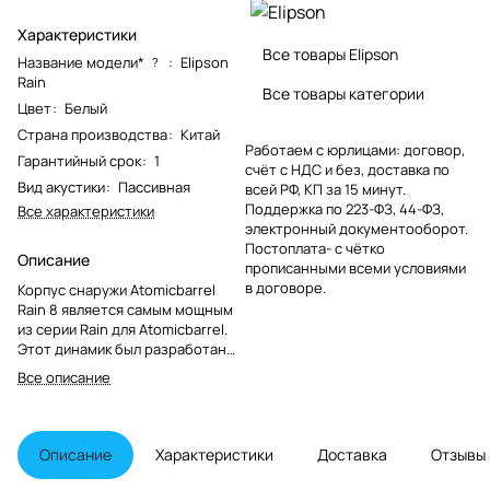
Характеристики
Все товары Elipson
Название модели*
:
Elipson
?
Rain
Все товары категории
Цвет
:
Белый
Страна производства
:
Китай
Работаем с юрлицами: договор,
Гарантийный срок
:
1
счёт с НДС и без, доставка по
Вид акустики
:
Пассивная
всей РФ, КП за 15 минут.
Поддержка по 223-ФЗ, 44-ФЗ,
Все характеристики
электронный документооборот.
Постоплата- с чётко
Описание
прописанными всеми условиями
в договоре.
Корпус снаружи Atomicbarrel
Rain 8 является самым мощным
из серии Rain для Atomicbarrel.
Этот динамик был разработан
для использования внутри и вне
Все описание
помещения, без какого-либо
ущерба в отношении качества
звука. Система подходит для
всех типов сред, независимо от
Описание
Характеристики
Доставка
Отзывы
условий влажности, поэтому она
будет идеально подходит для