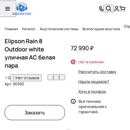
Eli
Главная
Каталог
Акустические системы
Всепогодная акустика
Elipson Rain 8
72 990 ₽
Outdoor white
уличная АС белая
Нет в наличии
пара
Рассчитать доставку
0
Нет отзывов
Нашли дешевле?
Арт.
90393
Хочу в подарок
Вся техника
оригинальная с
гарантией.
Заказать