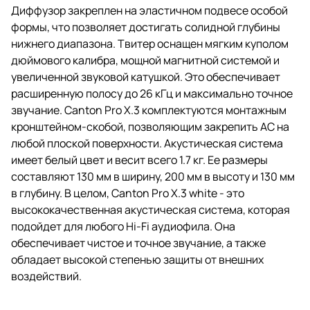
Диффузор закреплен на эластичном подвесе особой
формы, что позволяет достигать солидной глубины
нижнего диапазона. Твитер оснащен мягким куполом
дюймового калибра, мощной магнитной системой и
увеличенной звуковой катушкой. Это обеспечивает
расширенную полосу до 26 кГц и максимально точное
звучание. Canton Pro X.3 комплектуются монтажным
кронштейном-скобой, позволяющим закрепить АС на
любой плоской поверхности. Акустическая система
имеет белый цвет и весит всего 1.7 кг. Ее размеры
составляют 130 мм в ширину, 200 мм в высоту и 130 мм
в глубину. В целом, Canton Pro X.3 white - это
высококачественная акустическая система, которая
подойдет для любого Hi-Fi аудиофила. Она
обеспечивает чистое и точное звучание, а также
обладает высокой степенью защиты от внешних
воздействий.