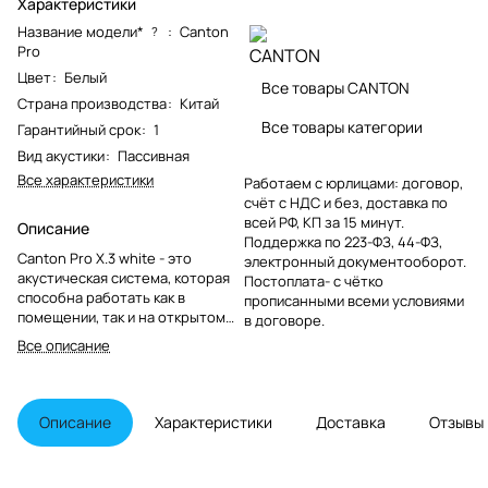
Характеристики
Название модели*
:
Canton
?
Pro
Цвет
:
Белый
Все товары CANTON
Страна производства
:
Китай
Все товары категории
Гарантийный срок
:
1
Вид акустики
:
Пассивная
Все характеристики
Работаем с юрлицами: договор,
счёт с НДС и без, доставка по
всей РФ, КП за 15 минут.
Описание
Поддержка по 223-ФЗ, 44-ФЗ,
Canton Pro X.3 white - это
электронный документооборот.
акустическая система, которая
Постоплата- с чётко
способна работать как в
прописанными всеми условиями
помещении, так и на открытом
в договоре.
воздухе. Она оснащена
Все описание
двухполосной конструкцией и
закрытым корпусом,
выполненным из
прорезиненного пластика. Это
Описание
Характеристики
Доставка
Отзывы
обеспечивает надежную защиту
от влаги и других внешних
воздействий.