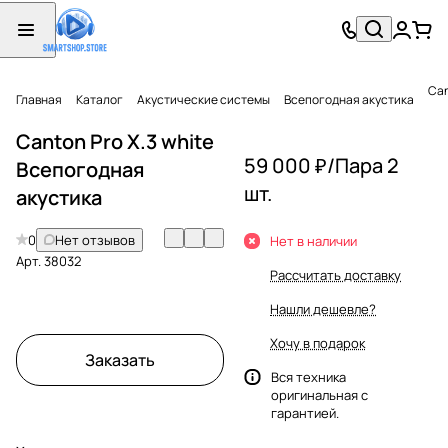
Can
Главная
Каталог
Акустические системы
Всепогодная акустика
Canton Pro X.3 white
59 000 ₽/
Пара 2
Всепогодная
шт.
акустика
0
Нет отзывов
Нет в наличии
Арт.
38032
Рассчитать доставку
Нашли дешевле?
Хочу в подарок
Заказать
Вся техника
оригинальная с
гарантией.