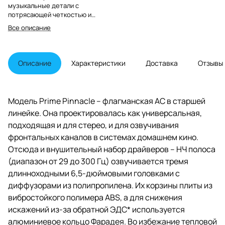
музыкальные детали с
потрясающей четкостью и
обеспечивают массивную
Все описание
кинематографическую динамику,
обеспечивая захватывающее
погружение в звучание,
доступное каждому
Описание
Характеристики
Доставка
Отзывы
Модель Prime Pinnacle – флагманская АС в старшей
линейке. Она проектировалась как универсальная,
подходящая и для стерео, и для озвучивания
фронтальных каналов в системах домашнем кино.
Отсюда и внушительный набор драйверов – НЧ полоса
(диапазон от 29 до 300 Гц) озвучивается тремя
длинноходными 6,5-дюймовыми головками с
диффузорами из полипропилена. Их корзины плиты из
вибростойкого полимера ABS, а для снижения
искажений из-за обратной ЭДС* используется
алюминиевое кольцо Фарадея. Во избежание тепловой