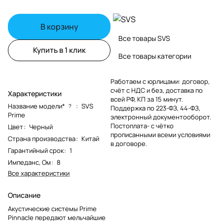
В корзину
Все товары SVS
Купить в 1 клик
Все товары категории
Работаем с юрлицами: договор,
счёт с НДС и без, доставка по
Характеристики
всей РФ, КП за 15 минут.
Название модели*
:
SVS
?
Поддержка по 223-ФЗ, 44-ФЗ,
Prime
электронный документооборот.
Постоплата- с чётко
Цвет
:
Черный
прописанными всеми условиями
Страна производства
:
Китай
в договоре.
Гарантийный срок
:
1
Импеданс, Ом
:
8
Все характеристики
Описание
Акустические системы Prime
Pinnacle передают мельчайшие