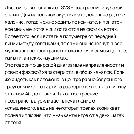
Достоинство новинки от SVS – построение звуковой
сцены. Для напольной акустики это довольно редкое
явление, когда можно ходить по комнате, и при этом
все мнимые источники остаются на своих местах.
Более того, если встать в полуметре от передней
линии между колонками, то сами они исчезнут, а всё
музыкальное пространство окажется в самом центре,
как в гигантских наушниках.
Это говорит о широкой диаграмме направленности и
ровной фазовой характеристике обоих каналов. Если
же сидеть как положено, в центре равнобедренного
треугольника, то картина развернётся во всю ширину
от левой АС до правой. Такое построение
пространства усиливает впечатление от
услышанного, ведь на некоторых треках возникает
полная иллюзия, что музыканты играют в двух шагах
от тебя.