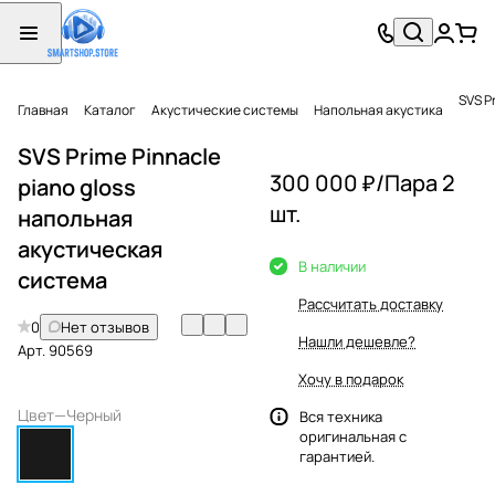
SVS P
Главная
Каталог
Акустические системы
Напольная акустика
SVS Prime Pinnacle
300 000 ₽/
Пара 2
piano gloss
шт.
напольная
акустическая
В наличии
система
Рассчитать доставку
0
Нет отзывов
Нашли дешевле?
Арт.
90569
Хочу в подарок
Цвет
—
Черный
Вся техника
оригинальная с
гарантией.