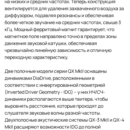
на низких и средних частотах. Теперь конструкция
вентилируется для удаления захваченного воздуха за
диффузором, подавляя резонансы и обеспечивая
более четкое звучание на средних частотах, свыше 3
кГц. Мощный ферритовый магнит гарантирует, что
магнитное поле направлено точно в пределах зоны
движения звуковой катушки, обеспечивая
чрезвычайно линейную зависимость и отличную
переходную характеристику.
Две полочные модели серии QX MkII оснащены
динамиками DiaDrive, расположенными в
соответствии с инвертированной геометрией
(Inverted Driver Geometry - IDG) – у них НЧ/СЧ-
динамики располагаются выше твитера, чтобы
выровнять расстояния, которые проходят до
слушателя звуковые волны разной частоты.
Двухполосные акустические системы QX-3 MkII и QX-4
MkII расширяют возможности IDG до полной