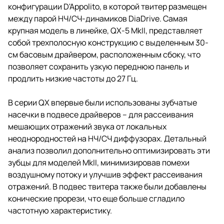
конфигурации D'Appolito, в которой твитер размещен
между парой НЧ/СЧ-динамиков DiaDrive. Самая
крупная модель в линейке, QX-5 MkII, представляет
собой трехполосную конструкцию с выделенным 30-
см басовым драйвером, расположенным сбоку, что
позволяет сохранить узкую переднюю панель и
продлить низкие частоты до 27 Гц.
В серии QX впервые были использованы зубчатые
насечки в подвесе драйверов – для рассеивания
мешающих отражений звука от локальных
неоднородностей на НЧ/СЧ диффузорах. Детальный
анализ позволил дополнительно оптимизировать эти
зубцы для моделей MkII, минимизировав помехи
воздушному потоку и улучшив эффект рассеивания
отражений. В подвес твитера также были добавлены
конические прорези, что еще больше сгладило
частотную характеристику.