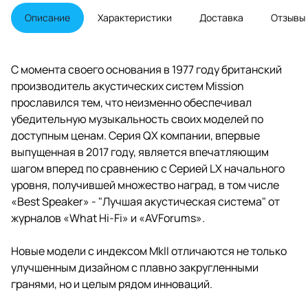
диффузорами и 38-мм (1.5")
тканевым, кольцевым купольным
Описание
Характеристики
Доставка
Отзывы
твитером.
С момента своего основания в 1977 году британский
производитель акустических систем Mission
прославился тем, что неизменно обеспечивал
убедительную музыкальность своих моделей по
доступным ценам. Серия QX компании, впервые
выпущенная в 2017 году, является впечатляющим
шагом вперед по сравнению с Серией LX начального
уровня, получившей множество наград, в том числе
«Best Speaker» - "Лучшая акустическая система" от
журналов «What Hi-Fi» и «AVForums».
Новые модели с индексом MkII отличаются не только
улучшенным дизайном с плавно закругленными
гранями, но и целым рядом инноваций.