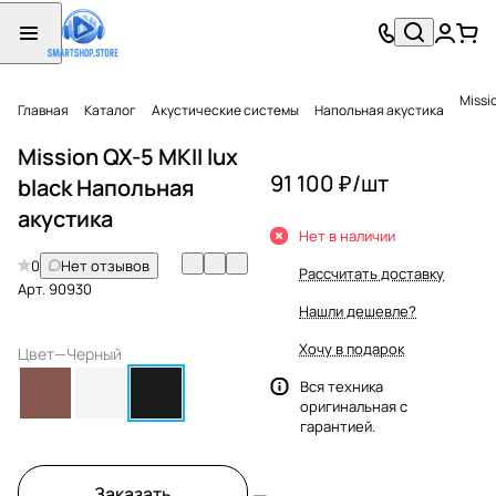
Missi
Главная
Каталог
Акустические системы
Напольная акустика
Mission QX-5 MKII lux
91 100 ₽/
шт
black Напольная
акустика
Нет в наличии
0
Нет отзывов
Рассчитать доставку
Арт.
90930
Нашли дешевле?
Хочу в подарок
Цвет
—
Черный
Вся техника
оригинальная с
гарантией.
Заказать