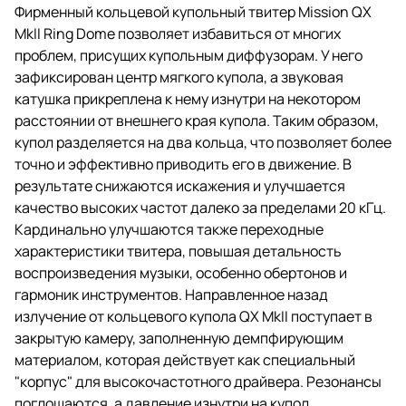
Фирменный кольцевой купольный твитер Mission QX
MkII Ring Dome позволяет избавиться от многих
проблем, присущих купольным диффузорам. У него
зафиксирован центр мягкого купола, а звуковая
катушка прикреплена к нему изнутри на некотором
расстоянии от внешнего края купола. Таким образом,
купол разделяется на два кольца, что позволяет более
точно и эффективно приводить его в движение. В
результате снижаются искажения и улучшается
качество высоких частот далеко за пределами 20 кГц.
Кардинально улучшаются также переходные
характеристики твитера, повышая детальность
воспроизведения музыки, особенно обертонов и
гармоник инструментов. Направленное назад
излучение от кольцевого купола QX MkII поступает в
закрытую камеру, заполненную демпфирующим
материалом, которая действует как специальный
"корпус" для высокочастотного драйвера. Резонансы
поглощаются, а давление изнутри на купол