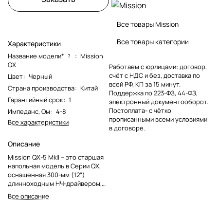
Все товары Mission
Все товары категории
Характеристики
Название модели*
:
Mission
?
QX
Работаем с юрлицами: договор,
счёт с НДС и без, доставка по
Цвет
:
Черный
всей РФ, КП за 15 минут.
Страна производства
:
Китай
Поддержка по 223-ФЗ, 44-ФЗ,
Гарантийный срок
:
1
электронный документооборот.
Постоплата- с чётко
Импеданс, Ом
:
4-8
прописанными всеми условиями
Все характеристики
в договоре.
Описание
Mission QX-5 MkII – это старшая
напольная модель в Серии QX,
оснащенная 300-мм (12")
длинноходным НЧ-драйвером,
установленным сбоку, двумя
Все описание
165-мм (6.5") СЧ-динамиками с
композитными волоконными