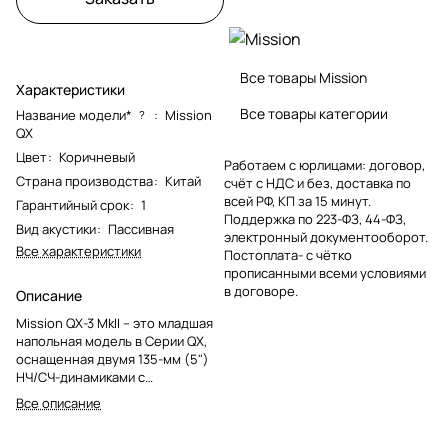
Все товары Mission
Характеристики
Все товары категории
Название модели*
:
Mission
?
QX
Цвет
:
Коричневый
Работаем с юрлицами: договор,
Страна производства
:
Китай
счёт с НДС и без, доставка по
всей РФ, КП за 15 минут.
Гарантийный срок
:
1
Поддержка по 223-ФЗ, 44-ФЗ,
Вид акустики
:
Пассивная
электронный документооборот.
Все характеристики
Постоплата- с чётко
прописанными всеми условиями
в договоре.
Описание
Mission QX-3 MkII – это младшая
напольная модель в Серии QX,
оснащенная двумя 135-мм (5")
НЧ/СЧ-динамиками с
композитными волоконными
Все описание
диффузорами и 38-мм (1.5")
тканевым, кольцевым купольным