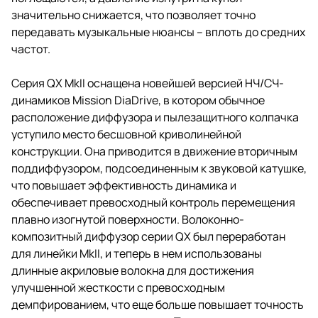
значительно снижается, что позволяет точно
передавать музыкальные нюансы – вплоть до средних
частот.
Серия QX MkII оснащена новейшей версией НЧ/СЧ-
динамиков Mission DiaDrive, в котором обычное
расположение диффузора и пылезащитного колпачка
уступило место бесшовной криволинейной
конструкции. Она приводится в движение вторичным
поддиффузором, подсоединенным к звуковой катушке,
что повышает эффективность динамика и
обеспечивает превосходный контроль перемещения
плавно изогнутой поверхности. Волоконно-
композитный диффузор серии QX был переработан
для линейки MkII, и теперь в нем использованы
длинные акриловые волокна для достижения
улучшенной жесткости с превосходным
демпфированием, что еще больше повышает точность