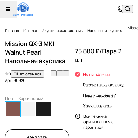
Missi
Главная
Каталог
Акустические системы
Напольная акустика
Mission QX-3 MKII
75 880 ₽/
Пара 2
Walnut Pearl
шт.
Напольная акустика
0
Нет отзывов
Нет в наличии
Арт.
90926
Рассчитать доставку
Нашли дешевле?
Цвет
—
Коричневый
Хочу в подарок
Вся техника
оригинальная с
гарантией.
Заказать