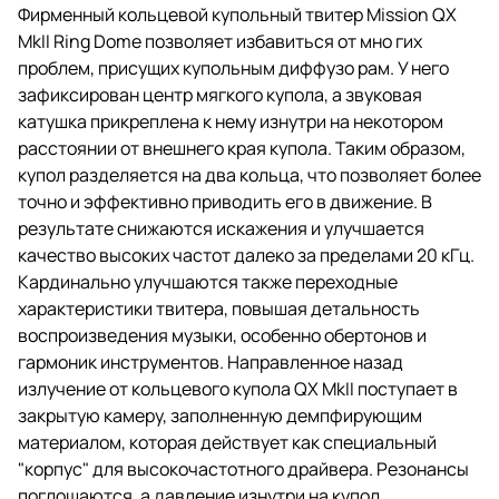
Фирменный кольцевой купольный твитер Mission QX
MkII Ring Dome позволяет избавиться от мно гих
проблем, присущих купольным диффузо рам. У него
зафиксирован центр мягкого купола, а звуковая
катушка прикреплена к нему изнутри на некотором
расстоянии от внешнего края купола. Таким образом,
купол разделяется на два кольца, что позволяет более
точно и эффективно приводить его в движение. В
результате снижаются искажения и улучшается
качество высоких частот далеко за пределами 20 кГц.
Кардинально улучшаются также переходные
характеристики твитера, повышая детальность
воспроизведения музыки, особенно обертонов и
гармоник инструментов. Направленное назад
излучение от кольцевого купола QX MkII поступает в
закрытую камеру, заполненную демпфирующим
материалом, которая действует как специальный
"корпус" для высокочастотного драйвера. Резонансы
поглощаются, а давление изнутри на купол