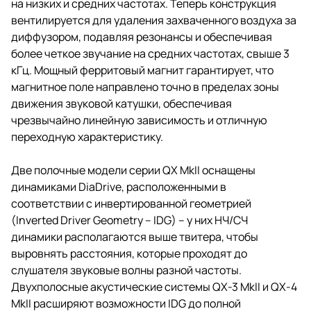
на низких и средних частотах. Теперь конструкция
вентилируется для удаления захваченного воздуха за
диффузором, подавляя резонансы и обеспечивая
более четкое звучание на средних частотах, свыше 3
кГц. Мощный ферритовый магнит гарантирует, что
магнитное поле направлено точно в пределах зоны
движения звуковой катушки, обеспечивая
чрезвычайно линейную зависимость и отличную
переходную характеристику.
Две полочные модели серии QX MkII оснащены
динамиками DiaDrive, расположенными в
соответствии с инвертированной геометрией
(Inverted Driver Geometry – IDG) – у них НЧ/СЧ
динамики располагаются выше твитера, чтобы
выровнять расстояния, которые проходят до
слушателя звуковые волны разной частоты.
Двухполосные акустические системы QX-3 MkII и QX-4
MkII расширяют возможности IDG до полной