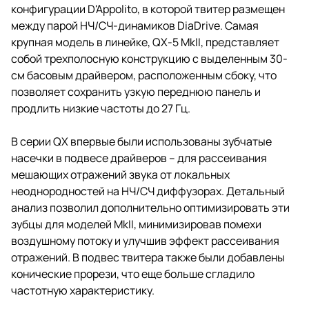
конфигурации D'Appolito, в которой твитер размещен
между парой НЧ/СЧ-динамиков DiaDrive. Самая
крупная модель в линейке, QX-5 MkII, представляет
собой трехполосную конструкцию с выделенным 30-
см басовым драйвером, расположенным сбоку, что
позволяет сохранить узкую переднюю панель и
продлить низкие частоты до 27 Гц.
В серии QX впервые были использованы зубчатые
насечки в подвесе драйверов – для рассеивания
мешающих отражений звука от локальных
неоднородностей на НЧ/СЧ диффузорах. Детальный
анализ позволил дополнительно оптимизировать эти
зубцы для моделей MkII, минимизировав помехи
воздушному потоку и улучшив эффект рассеивания
отражений. В подвес твитера также были добавлены
конические прорези, что еще больше сгладило
частотную характеристику.