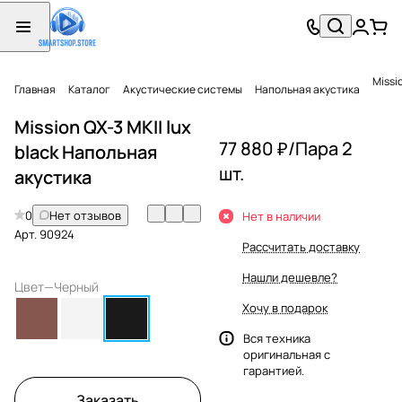
Missi
Главная
Каталог
Акустические системы
Напольная акустика
Mission QX-3 MKII lux
77 880 ₽/
Пара 2
black Напольная
шт.
акустика
0
Нет отзывов
Нет в наличии
Арт.
90924
Рассчитать доставку
Нашли дешевле?
Цвет
—
Черный
Хочу в подарок
Вся техника
оригинальная с
гарантией.
Заказать