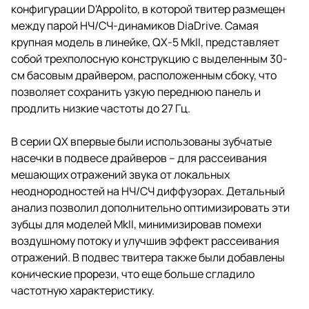
конфигурации D'Appolito, в которой твитер размещен
между парой НЧ/СЧ-динамиков DiaDrive. Самая
крупная модель в линейке, QX-5 MkII, представляет
собой трехполосную конструкцию с выделенным 30-
см басовым драйвером, расположенным сбоку, что
позволяет сохранить узкую переднюю панель и
продлить низкие частоты до 27 Гц.
В серии QX впервые были использованы зубчатые
насечки в подвесе драйверов – для рассеивания
мешающих отражений звука от локальных
неоднородностей на НЧ/СЧ диффузорах. Детальный
анализ позволил дополнительно оптимизировать эти
зубцы для моделей MkII, минимизировав помехи
воздушному потоку и улучшив эффект рассеивания
отражений. В подвес твитера также были добавлены
конические прорези, что еще больше сгладило
частотную характеристику.