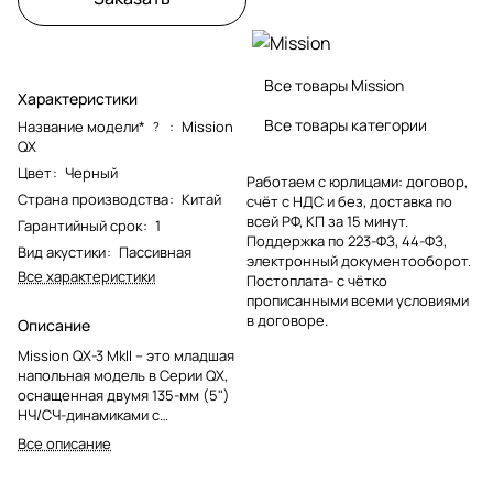
Все товары Mission
Характеристики
Все товары категории
Название модели*
:
Mission
?
QX
Цвет
:
Черный
Работаем с юрлицами: договор,
Страна производства
:
Китай
счёт с НДС и без, доставка по
всей РФ, КП за 15 минут.
Гарантийный срок
:
1
Поддержка по 223-ФЗ, 44-ФЗ,
Вид акустики
:
Пассивная
электронный документооборот.
Все характеристики
Постоплата- с чётко
прописанными всеми условиями
в договоре.
Описание
Mission QX-3 MkII – это младшая
напольная модель в Серии QX,
оснащенная двумя 135-мм (5")
НЧ/СЧ-динамиками с
композитными волоконными
Все описание
диффузорами и 38-мм (1.5")
тканевым, кольцевым купольным