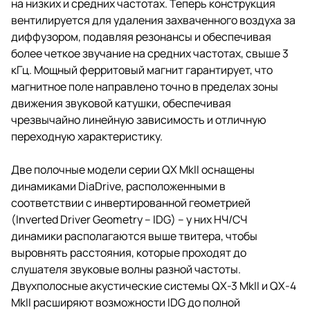
на низких и средних частотах. Теперь конструкция
вентилируется для удаления захваченного воздуха за
диффузором, подавляя резонансы и обеспечивая
более четкое звучание на средних частотах, свыше 3
кГц. Мощный ферритовый магнит гарантирует, что
магнитное поле направлено точно в пределах зоны
движения звуковой катушки, обеспечивая
чрезвычайно линейную зависимость и отличную
переходную характеристику.
Две полочные модели серии QX MkII оснащены
динамиками DiaDrive, расположенными в
соответствии с инвертированной геометрией
(Inverted Driver Geometry – IDG) – у них НЧ/СЧ
динамики располагаются выше твитера, чтобы
выровнять расстояния, которые проходят до
слушателя звуковые волны разной частоты.
Двухполосные акустические системы QX-3 MkII и QX-4
MkII расширяют возможности IDG до полной