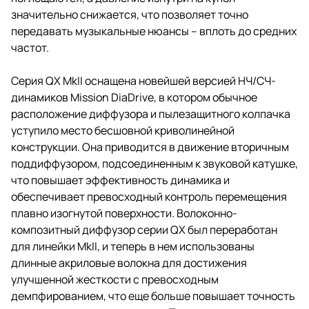
значительно снижается, что позволяет точно
передавать музыкальные нюансы – вплоть до средних
частот.
Серия QX MkII оснащена новейшей версией НЧ/СЧ-
динамиков Mission DiaDrive, в котором обычное
расположение диффузора и пылезащитного колпачка
уступило место бесшовной криволинейной
конструкции. Она приводится в движение вторичным
поддиффузором, подсоединенным к звуковой катушке,
что повышает эффективность динамика и
обеспечивает превосходный контроль перемещения
плавно изогнутой поверхности. Волоконно-
композитный диффузор серии QX был переработан
для линейки MkII, и теперь в нем использованы
длинные акриловые волокна для достижения
улучшенной жесткости с превосходным
демпфированием, что еще больше повышает точность