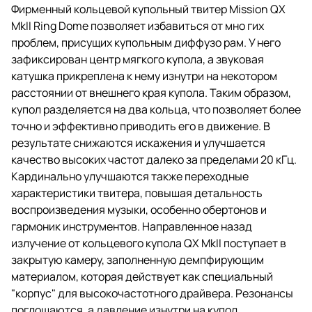
Фирменный кольцевой купольный твитер Mission QX
MkII Ring Dome позволяет избавиться от мно гих
проблем, присущих купольным диффузо рам. У него
зафиксирован центр мягкого купола, а звуковая
катушка прикреплена к нему изнутри на некотором
расстоянии от внешнего края купола. Таким образом,
купол разделяется на два кольца, что позволяет более
точно и эффективно приводить его в движение. В
результате снижаются искажения и улучшается
качество высоких частот далеко за пределами 20 кГц.
Кардинально улучшаются также переходные
характеристики твитера, повышая детальность
воспроизведения музыки, особенно обертонов и
гармоник инструментов. Направленное назад
излучение от кольцевого купола QX MkII поступает в
закрытую камеру, заполненную демпфирующим
материалом, которая действует как специальный
"корпус" для высокочастотного драйвера. Резонансы
поглощаются, а давление изнутри на купол