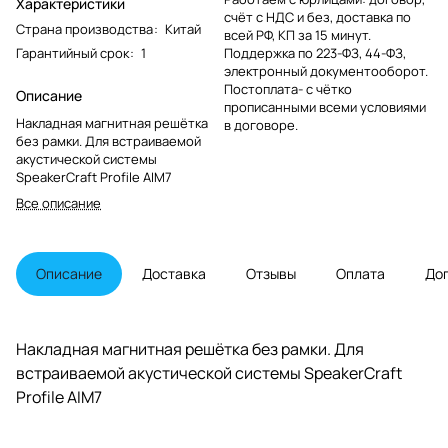
Характеристики
счёт с НДС и без, доставка по
Страна производства
:
Китай
всей РФ, КП за 15 минут.
Гарантийный срок
:
1
Поддержка по 223-ФЗ, 44-ФЗ,
электронный документооборот.
Постоплата- с чётко
Описание
прописанными всеми условиями
Накладная магнитная решётка
в договоре.
без рамки. Для встраиваемой
акустической системы
SpeakerCraft Profile AIM7
Все описание
Описание
Доставка
Отзывы
Оплата
До
Накладная магнитная решётка без рамки. Для
встраиваемой акустической системы SpeakerCraft
Profile AIM7