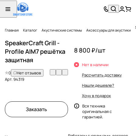
Главная
Каталог
Акустические системы
Аксессуары для акустики
SpeakerCraft Grill -
8 800 ₽/
шт
Profile AIM7 решётка
защитная
Нет в наличии
0
Нет отзывов
Рассчитать доставку
Арт.
94319
Нашли дешевле?
Хочу в подарок
Вся техника
Заказать
оригинальная с
гарантией.
Работаем с юрлицами: договор,