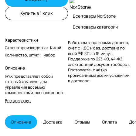
Купить в 1 клик
Все товары NorStone
Все товары категории
Характеристики
Работаем с юрлицами: договор,
Страна производства
:
Китай
счёт с НДС и без, доставка по
всей РФ, КП за 15 минут.
Количество, штук*
:
набор
Поддержка по 223-ФЗ, 44-ФЗ,
электронный документооборот.
Описание
Постоплата- с чётко
прописанными всеми условиями
IRYX представляет собой
в договоре.
готовый комплект для
управления восемью
компонентами, расположенными
вне зоны доступа ИК-сигнала,
Все описание
например, скрытыми за
дверцами AV-стойки.
Описание
Доставка
Отзывы
Оплата
До