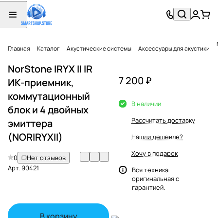
Главная
Каталог
Акустические системы
Аксессуары для акустики
NorStone IRYX II IR
7 200 ₽
ИК-приемник,
коммутационный
В наличии
блок и 4 двойных
Рассчитать доставку
эмиттера
(NORIRYXII)
Нашли дешевле?
Хочу в подарок
0
Нет отзывов
Арт.
90421
Вся техника
оригинальная с
гарантией.
В корзину