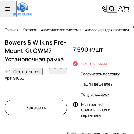
Главная
Каталог
Акустические системы
Аксессуары для акустики
Bowers & Wilkins Pre-
7 590 ₽/
шт
Mount Kit CWM7
Установочная рамка
Нет в наличии
0
Нет отзывов
Рассчитать доставку
Арт.
91066
Нашли дешевле?
Хочу в подарок
Вся техника
Заказать
оригинальная с
гарантией.
Работаем с юрлицами: договор,