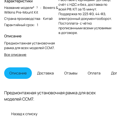
Характеристики
счёт с НДС и без, доставка по
Название модели*
:
Bowers &
?
всей РФ, КП за 15 минут.
Wilkins Pre-Mount Kit
Поддержка по 223-ФЗ, 44-ФЗ,
Страна производства
:
Китай
электронный документооборот.
Постоплата- с чётко
Гарантийный срок
:
1
прописанными всеми условиями
в договоре.
Описание
Предмонтажная установочная
рамка для всех моделей CCM7.
Все описание
Описание
Доставка
Отзывы
Оплата
До
Предмонтажная установочная рамка для всех
моделей CCM7.
Назад к списку