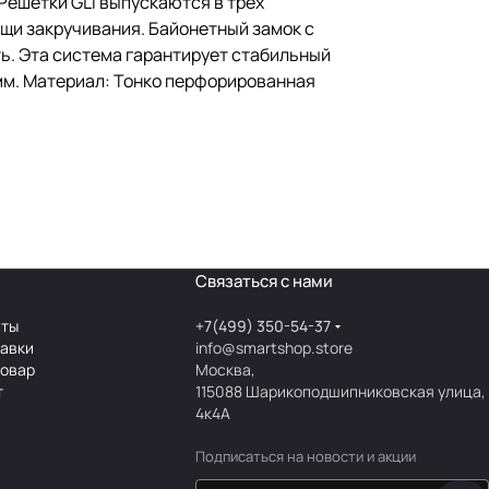
 Решётки GLI выпускаются в трёх
ощи закручивания. Байонетный замок с
ть. Эта система гарантирует стабильный
 мм. Материал: Тонко перфорированная
Связаться с нами
аты
+7(499) 350-54-37
тавки
info@smartshop.store
товар
Москва,
т
115088 Шарикоподшипниковская улица,
4к4А
Подписаться
на новости и акции