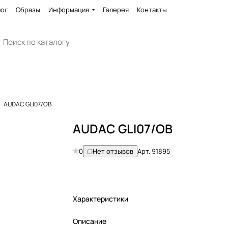
лог
Образы
Информация
Галерея
Контакты
AUDAC GLI07/OB
AUDAC GLI07/OB
0
Нет отзывов
Арт.
91895
Характеристики
Описание