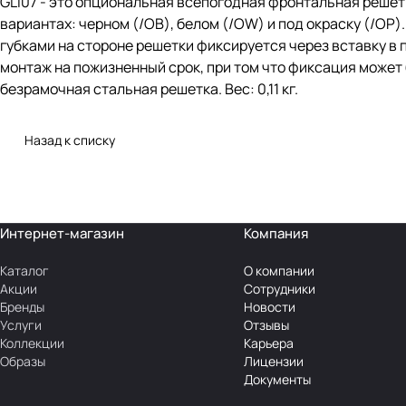
GLI07 - это опциональная всепогодная фронтальная решётк
вариантах: черном (/OB), белом (/OW) и под окраску (/OP
губками на стороне решетки фиксируется через вставку в 
монтаж на пожизненный срок, при том что фиксация может
безрамочная стальная решетка. Вес: 0,11 кг.
Назад к списку
Интернет-магазин
Компания
Каталог
О компании
Акции
Сотрудники
Бренды
Новости
Услуги
Отзывы
Коллекции
Карьера
Образы
Лицензии
Документы