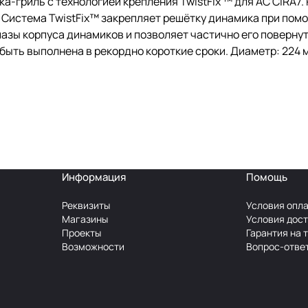
а-гриль с технологией крепления TwistFix ™ для АС CIRA7.
). Система TwistFix™ закрепляет решётку динамика при пом
пазы корпуса динамиков и позволяет частично его поверну
 быть выполнена в рекордно короткие сроки. Диаметр: 224
Информация
Помощь
Реквизиты
Условия опл
Магазины
Условия дос
Проекты
Гарантия на 
Возможности
Вопрос-отве