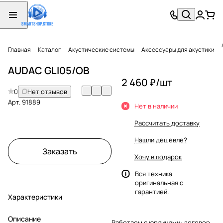
Главная
Каталог
Акустические системы
Аксессуары для акустики
AUDAC GLI05/OB
2 460 ₽/
шт
0
Нет отзывов
Арт.
91889
Нет в наличии
Рассчитать доставку
Нашли дешевле?
Заказать
Хочу в подарок
Вся техника
оригинальная с
гарантией.
Характеристики
Описание
Работаем с юрлицами: договор,