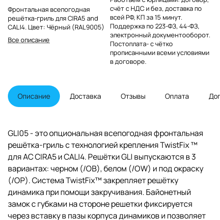
счёт с НДС и без, доставка по
Фронтальная всепогодная
всей РФ, КП за 15 минут.
решётка-гриль для CIRA5 and
Поддержка по 223-ФЗ, 44-ФЗ,
CALI4. Цвет: Чёрный (RAL9005)
электронный документооборот.
Все описание
Постоплата- с чётко
прописанными всеми условиями
в договоре.
Описание
Доставка
Отзывы
Оплата
До
GLI05 - это опциональная всепогодная фронтальная
решётка-гриль с технологией крепления TwistFix ™
для АС CIRA5 и CALI4. Решётки GLI выпускаются в 3
вариантах: черном (/OB), белом (/OW) и под окраску
(/OP). Система TwistFix™ закрепляет решётку
динамика при помощи закручивания. Байонетный
замок с губками на стороне решетки фиксируется
через вставку в пазы корпуса динамиков и позволяет