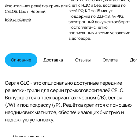
счёт с НДС и без, доставка по
Фронтальная решётка-гриль для
всей РФ, КП за 15 минут.
CELO6. Цвет: Чёрный.
Поддержка по 223-ФЗ, 44-ФЗ,
Все описание
электронный документооборот.
Постоплата- с чётко
прописанными всеми условиями
в договоре.
Описание
Доставка
Отзывы
Оплата
До
Серия GLC - это опционально доступные передние
решётки-грили для серии громкоговорителей CELO.
Выпускаются в трёх вариантах: черном (/B), белом
(/W) и под покраску (/P). Решётка крепится с помощью
неодимовых магнитов, обеспечивающих быструю и
надежную установку.
Назад к списку