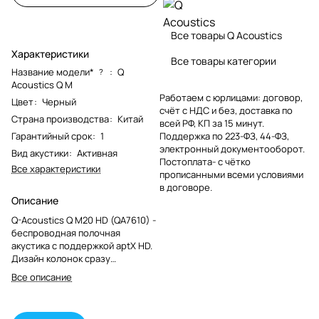
Все товары Q Acoustics
Характеристики
Все товары категории
Название модели*
:
Q
?
Acoustics Q M
Работаем с юрлицами: договор,
Цвет
:
Черный
счёт с НДС и без, доставка по
Страна производства
:
Китай
всей РФ, КП за 15 минут.
Гарантийный срок
:
1
Поддержка по 223-ФЗ, 44-ФЗ,
электронный документооборот.
Вид акустики
:
Активная
Постоплата- с чётко
Все характеристики
прописанными всеми условиями
в договоре.
Описание
Q-Acoustics Q M20 HD (QA7610) -
беспроводная полочная
акустика с поддержкой aptX HD.
Дизайн колонок сразу
ассоциируется с Q Acoustics —
Все описание
закругленные углы и тонкие
контуры. Кабинеты получили
фирменную внутреннюю