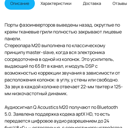
фиксацию P2PTM (Point to Point).
Описание
Характеристики
Доставка
Отзывы
Порты фазоинверторов выведены назад, округлые по
краям тканевые грили полностью закрывают лицевые
панели.
Стереопара M20 выполнена по классическому
принципу master-slave, когда вся электроника
сосредоточена в одной из колонок. Это усилитель,
выдающий по 65 Вт в канал, и модуль DSP с
возможностью коррекции звучания в зависимости от
расположения колонок: в углу, у стены или свободно.
За звук в каждой колонке отвечает 22-мм твитер и 125-
мм низкочастотный динамик.
Аудиосигнал Q Acoustics M20 получают по Bluetooth
5.0. Заявлена поддержка кодека aptX HD, то есть
передается цифровое аудио разрешением до 24
бит/48 кГц — естественно, с совместимого устройства.