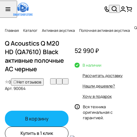
Q
Главная
Каталог
Активная акустика
Полочная активная акустика
Q Acoustics Q M20
52 990 ₽
HD (QA7610) Black
активные полочные
В наличии
АС черные
Рассчитать доставку
0
Нет отзывов
Нашли дешевле?
Арт.
90064
Хочу в подарок
Вся техника
оригинальная с
гарантией.
В корзину
Купить в 1 клик