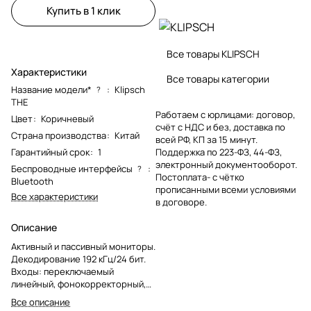
Купить в 1 клик
Все товары KLIPSCH
Характеристики
Все товары категории
Название модели*
:
Klipsch
?
THE
Работаем с юрлицами: договор,
Цвет
:
Коричневый
счёт с НДС и без, доставка по
Страна производства
:
Китай
всей РФ, КП за 15 минут.
Гарантийный срок
:
1
Поддержка по 223-ФЗ, 44-ФЗ,
электронный документооборот.
Беспроводные интерфейсы
:
?
Постоплата- с чётко
Bluetooth
прописанными всеми условиями
Все характеристики
в договоре.
Описание
Активный и пассивный мониторы.
Декодирование 192 кГц/24 бит.
Входы: переключаемый
линейный, фонокорректорный,
USB-порт, оптический цифровой,
Все описание
HDMI-ARC.