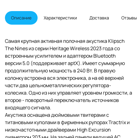
Описание
Характеристики
Доставка
Отзывы
Самая крупная активная полочная акустика Klipsch
The Nines из серии Heritage Wireless 2023 года со
встроенным усилителем и адаптером Bluetooth
версии 5.0 (поддерживает aptX). Имеет суммарную
продолжительную мощность в 240 Вт. В правую
колонку встроена вся электроника, а на её верхней
части два цельнометаллических регулятора-
колесика. Одно из них управляет уровнем громкости, а
второе - поворотный переключатель источников
входящего сигнала.
Акустика оснащена дюймовыми твитерами с
титановыми куполами в фирменных рупорах Tractrix и
низкочастотными драйверами High Excursion
диаметром 203 мм. На задней панели ведущей АС