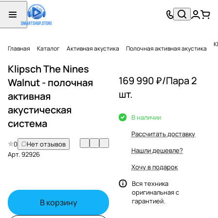
K
Главная
Каталог
Активная акустика
Полочная активная акустика
Klipsch The Nines
169 990 ₽/
Пара 2
Walnut - полочная
шт.
активная
акустическая
В наличии
система
Рассчитать доставку
0
Нет отзывов
Нашли дешевле?
Арт.
92926
Хочу в подарок
Вся техника
оригинальная с
гарантией.
В корзину