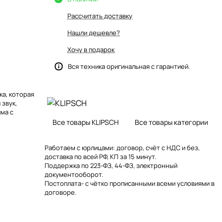
Рассчитать доставку
Нашли дешевле?
Хочу в подарок
Вся техника оригинальная с гарантией.
ка, которая
звук,
ма с
Все товары KLIPSCH
Все товары категории
Работаем с юрлицами: договор, счёт с НДС и без,
доставка по всей РФ, КП за 15 минут.
Поддержка по 223-ФЗ, 44-ФЗ, электронный
документооборот.
Постоплата- с чётко прописанными всеми условиями в
договоре.