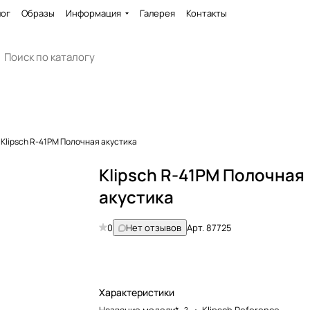
лог
Образы
Информация
Галерея
Контакты
Klipsch R-41PM Полочная акустика
Klipsch R-41PM Полочная
акустика
0
Нет отзывов
Арт.
87725
Характеристики
?