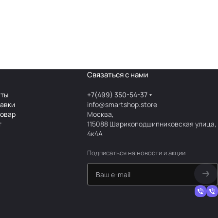
Связаться с нами
аты
+7(499) 350-54-37
тавки
info@smartshop.store
товар
Москва,
т
115088 Шарикоподшипниковская улица,
4к4А
Подписаться
на новости и акции