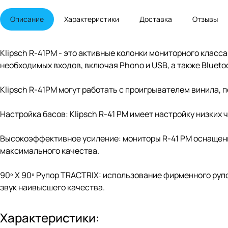
Описание
Характеристики
Доставка
Отзывы
Klipsch R-41PM - это активные колонки мониторного клас
необходимых входов, включая Phono и USB, а также Blueto
Klipsch R-41PM могут работать с проигрывателем винила,
Настройка басов: Klipsch R-41 PM имеет настройку низких
Высокоэффективное усиление: мониторы R-41 PM оснащен
максимального качества.
90º X 90º Рупор TRACTRIX: использование фирменного руп
звук наивысшего качества.
Характеристики: