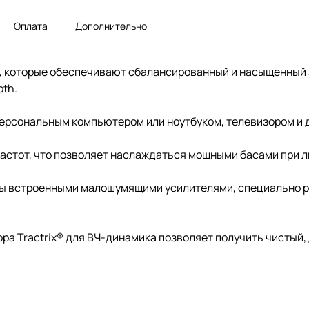
Оплата
Дополнительно
са, которые обеспечивают сбалансированный и насыщенный
oth.
 персональным компьютером или ноутбуком, телевизором и
 частот, что позволяет наслаждаться мощными басами при 
ы встроенными малошумящими усилителями, специально р
ора Tractrix® для ВЧ-динамика позволяет получить чисты