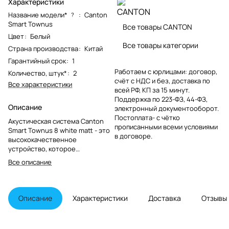
Характеристики
Название модели*
:
Canton
?
Smart Townus
Все товары CANTON
Цвет
:
Белый
Все товары категории
Страна производства
:
Китай
Гарантийный срок
:
1
Работаем с юрлицами: договор,
Количество, штук*
:
2
счёт с НДС и без, доставка по
Все характеристики
всей РФ, КП за 15 минут.
Поддержка по 223-ФЗ, 44-ФЗ,
Описание
электронный документооборот.
Постоплата- с чётко
Акустическая система Canton
прописанными всеми условиями
Smart Townus 8 white matt - это
в договоре.
высококачественное
устройство, которое
обеспечивает превосходное
Все описание
звучание и удобство
использования.
Описание
Характеристики
Доставка
Отзывы