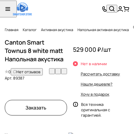
Главная
Каталог
Активная акустика
Напольная активная акустика
Canton Smart
529 000 ₽/
шт
Townus 8 white matt
Напольная акустика
Нет в наличии
0
Нет отзывов
Рассчитать доставку
Арт.
89387
Нашли дешевле?
Хочу в подарок
Вся техника
Заказать
оригинальная с
гарантией.