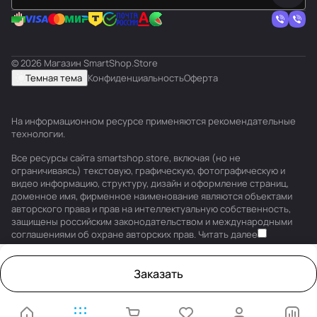
© 2026 Магазин SmartShop.Store
Темная тема
Конфиденциальность
Оферта
На информационном ресурсе применяются
рекомендательные
технологии
.
Все ресурсы сайта smartshop.store, включая (но не
ограничиваясь) текстовую, графическую, фотографическую и
видео информацию, структуру, дизайн и оформление страниц,
доменное имя, фирменное наименование являются объектами
авторского права и прав на интеллектуальную собственность,
защищены российским законодательством и международными
соглашениями об охране авторских прав.
Читать далее
Заказать