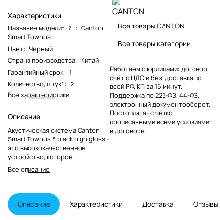
Характеристики
Все товары CANTON
Название модели*
:
Canton
?
Smart Townus
Все товары категории
Цвет
:
Черный
Страна производства
:
Китай
Работаем с юрлицами: договор,
Гарантийный срок
:
1
счёт с НДС и без, доставка по
Количество, штук*
:
2
всей РФ, КП за 15 минут.
Все характеристики
Поддержка по 223-ФЗ, 44-ФЗ,
электронный документооборот.
Постоплата- с чётко
Описание
прописанными всеми условиями
Акустическая система Canton
в договоре.
Smart Townus 8 black high gloss -
это высококачественное
устройство, которое
обеспечивает превосходное
Все описание
звучание.
Описание
Характеристики
Доставка
Отзывы