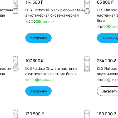
114 500 ₽
63 800 ₽
 настенная
DLS Flatbox XL black piano настенная
DLS Flatbox 
лая
акустическая система черная
настенная 
белая
0
0
В наличии
0
0
В на
В корзину
В корзин
107 300 ₽
284 200 ₽
e настенная
DLS Flatbox XL white настенная
DLS Flatbox
лая
акустическая система белая
акустическ
0
0
В наличии
0
0
Нет 
В корзину
Заказать
130 500 ₽
160 000 ₽