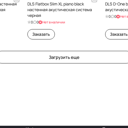
настенная
DLS Flatbox Slim XL piano black
DLS D-One b
лая
настенная акустическая система
акустическ
черная
0
0
Нет 
0
0
Нет в наличии
Заказать
Заказать
Загрузить еще