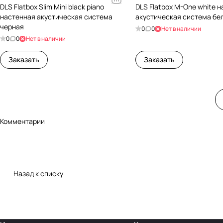
DLS Flatbox Slim Mini black piano
DLS Flatbox M-One white 
настенная акустическая система
акустическая система бе
черная
0
0
Нет в наличии
0
0
Нет в наличии
Заказать
Заказать
Комментарии
Назад к списку