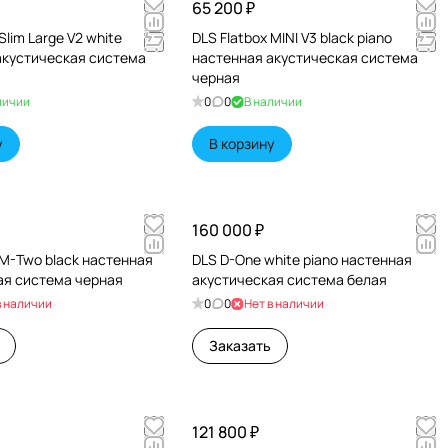
65 200 ₽
Slim Large V2 white
DLS Flatbox MINI V3 black piano
акустическая система
настенная акустическая система
черная
личии
0
0
В наличии
у
В корзину
160 000 ₽
 M-Two black настенная
DLS D-One white piano настенная
ая система черная
акустическая система белая
в наличии
0
0
Нет в наличии
Заказать
121 800 ₽