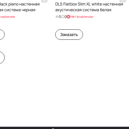
lack piano настенная
DLS Flatbox Slim XL white настенная
ая система черная
акустическая система белая
в наличии
0
0
Нет в наличии
Заказать