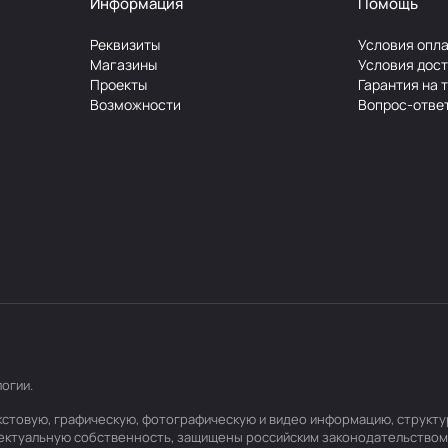
Информация
Помощь
Реквизиты
Условия опл
Магазины
Условия дос
Проекты
Гарантия на 
Возможности
Вопрос-отве
логии
.
текстовую, графическую, фотографическую и видео информацию, структ
лектуальную собственность, защищены российским законодательством