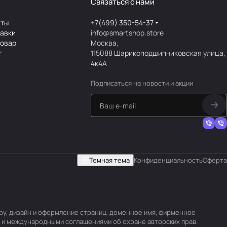
Связаться с нами
аты
+7(499) 350-54-37
тавки
info@smartshop.store
товар
Москва,
т
115088 Шарикоподшипниковская улица,
4к4А
Подписаться
на новости и акции
Темная тема
Конфиденциальность
Оферта
уру, дизайн и оформление страниц, доменное имя, фирменное
 и международными соглашениями об охране авторских прав.